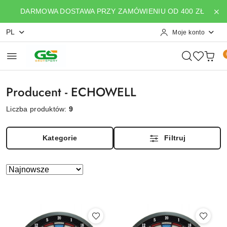
Przejdź do treści głównej
Przejdź do wyszukiwarki
Przejdź do moje konto
Przejdź do menu głównego
Przejdź do stopki
DARMOWA DOSTAWA PRZY ZAMÓWIENIU OD 400 ZŁ
PL
Moje konto
Producent - ECHOWELL
Liczba produktów:
9
Kategorie
Filtruj
Zastosowano
Sortuj
według
sortowanie:
Najnowsze.