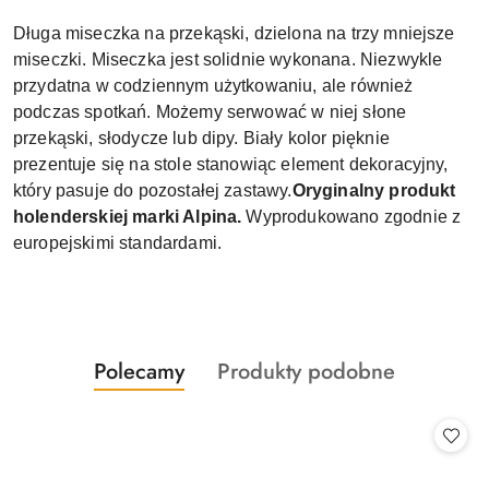
Długa miseczka na przekąski, dzielona na trzy mniejsze
miseczki. Miseczka jest solidnie wykonana. Niezwykle
przydatna w codziennym użytkowaniu, ale również
podczas spotkań. Możemy serwować w niej słone
przekąski, słodycze lub dipy. Biały kolor pięknie
prezentuje się na stole stanowiąc element dekoracyjny,
który pasuje do pozostałej zastawy.
Oryginalny produkt
holenderskiej marki Alpina.
Wyprodukowano zgodnie z
europejskimi standardami.
Produkty
Produkty
Polecamy
Produkty podobne
Pomiń karuzelę produktów
o
o
statusie:
statusie: