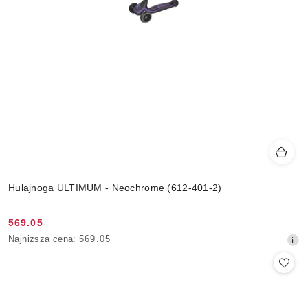
Hulajnoga ULTIMUM - Neochrome (612-401-2)
569.05
Cena
Najniższa
Najniższa cena:
569.05
promocyjna:
cena
z
30
dni
przed