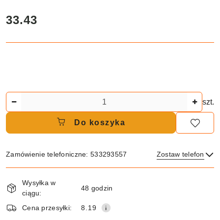
cena:
33.43
Ilość
szt.
Do koszyka
Zamówienie telefoniczne: 533293557
Zostaw telefon
Dostępność
Wysyłka w
i
48 godzin
ciągu:
dostawa
Wyślij
Cena przesyłki:
8.19