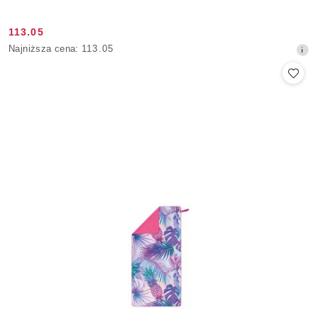
113.05
Cena
Najniższa
Najniższa cena:
113.05
promocyjna:
cena
z
30
dni
przed
obniżką