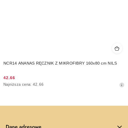
NCR14 ANANAS RĘCZNIK Z MIKROFIBRY 160x80 cm NILS
42.66
Cena
Najniższa
Najniższa cena:
42.66
promocyjna:
cena
z
30
dni
przed
obniżką
Dane adresowe