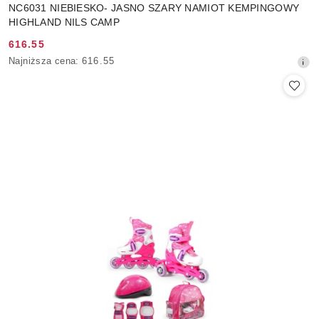
NC6031 NIEBIESKO- JASNO SZARY NAMIOT KEMPINGOWY
HIGHLAND NILS CAMP
616.55
Cena
Najniższa
Najniższa cena:
616.55
promocyjna:
cena
z
30
dni
przed
obniżką