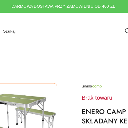
DARMOWA DOSTAWA PRZY ZAMÓWIENIU OD 400 ZŁ
NAZWA
PRODUCENTA:
ENERO
CAMP
Brak towaru
ENERO CAMP 
SKŁADANY KE