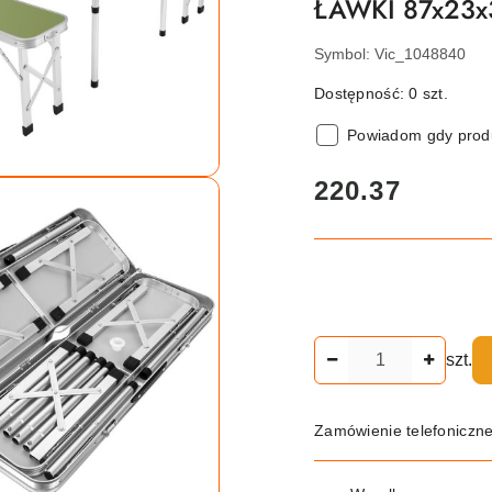
ŁAWKI 87x23
Symbol:
Vic_1048840
Dostępność:
0
szt.
Powiadom gdy produ
cena:
220.37
Ilość
szt.
Zamówienie telefoniczn
Dostępność