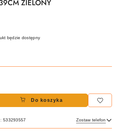
x39CM ZIELONY
kt będzie dostępny
Do koszyka
e: 533293557
Zostaw telefon
Wyślij