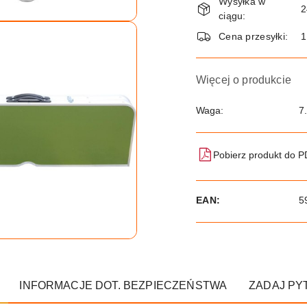
Wysyłka w
i
2
ciągu:
dostawa
Cena przesyłki:
Więcej o produkcie
Waga:
7
Pobierz produkt do 
EAN:
5
INFORMACJE DOT. BEZPIECZEŃSTWA
ZADAJ PY