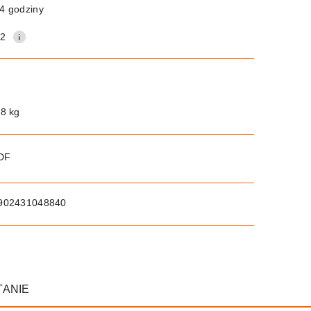
4 godziny
12
.8 kg
PDF
902431048840
TANIE