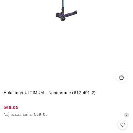
Hulajnoga ULTIMUM - Neochrome (612-401-2)
569.05
Cena
Najniższa
Najniższa cena:
569.05
promocyjna:
cena
z
30