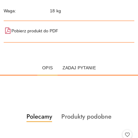
Waga:
18 kg
Pobierz produkt do PDF
OPIS
ZADAJ PYTANIE
Produkty
Produkty
Polecamy
Produkty podobne
Pomiń karuzelę produktów
o
o
statusie:
statusie: