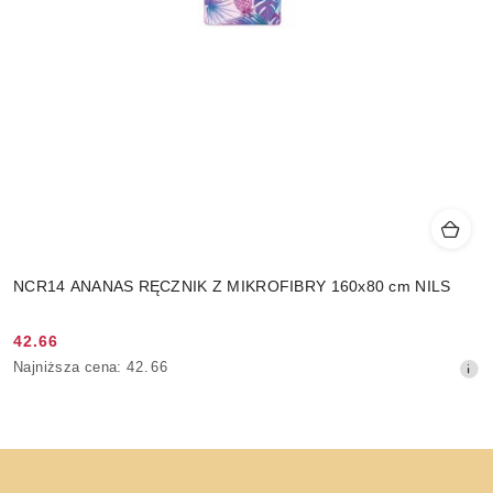
NCR14 ANANAS RĘCZNIK Z MIKROFIBRY 160x80 cm NILS
42.66
Cena
Najniższa
Najniższa cena:
42.66
promocyjna:
cena
z
30
dni
przed
obniżką