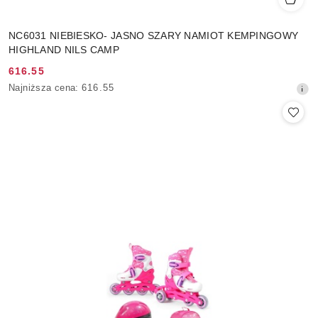
NC6031 NIEBIESKO- JASNO SZARY NAMIOT KEMPINGOWY
HIGHLAND NILS CAMP
616.55
Cena
Najniższa
Najniższa cena:
616.55
promocyjna:
cena
z
30
dni
przed
obniżką