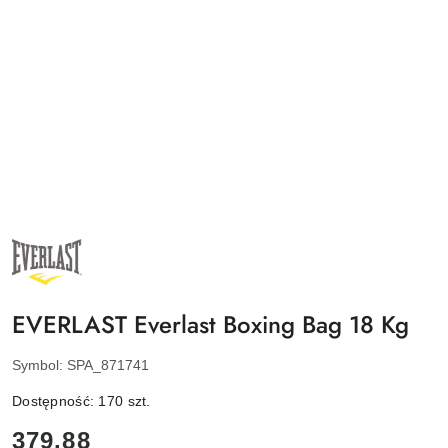
NAZWA
PRODUCENTA:
EVERLAST
EVERLAST Everlast Boxing Bag 18 Kg
Symbol:
SPA_871741
Dostępność:
170
szt.
cena:
379.88