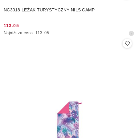
NC3018 LEŻAK TURYSTYCZNY NILS CAMP
113.05
Cena
Najniższa
Najniższa cena:
113.05
promocyjna:
cena
z
30
dni
przed
obniżką