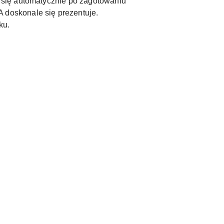
 się automatycznie po zagotowaniu
doskonale się prezentuje.
ku.