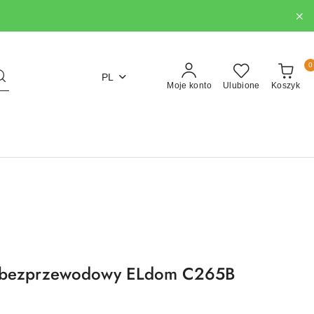
0
PL
Moje konto
Ulubione
Koszyk
k bezprzewodowy ELdom C265B