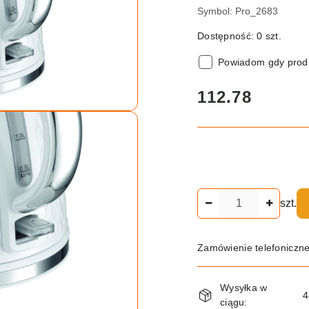
Symbol:
Pro_2683
Dostępność:
0
szt.
Powiadom gdy produ
cena:
112.78
Ilość
szt.
Zamówienie telefoniczn
Dostępność
Wysyłka w
i
4
ciągu: