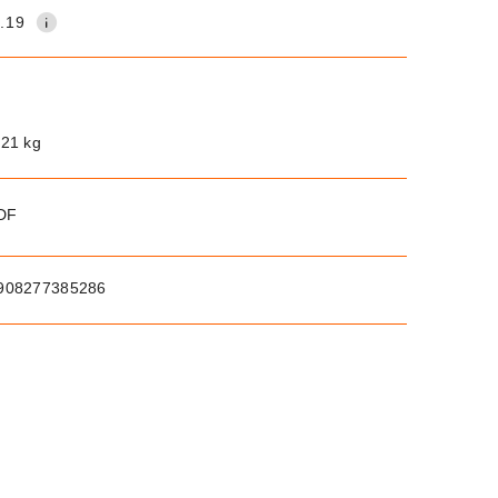
.19
.21 kg
PDF
908277385286