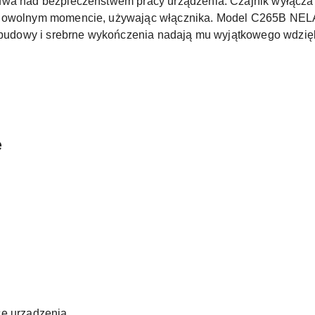
uwa nad bezpieczeństwem pracy urządzenia. Czajnik wyłącza
 dowolnym momencie, używając włącznika. Model C265B NELA 
a obudowy i srebrne wykończenia nadają mu wyjątkowego wdzię
e
R
cę urządzenia