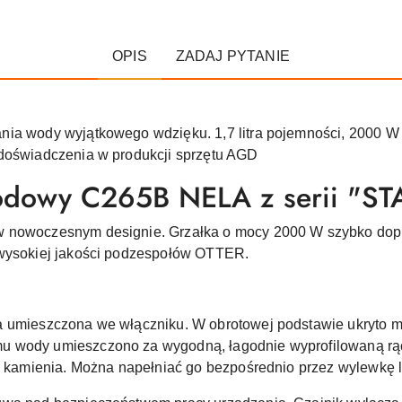
OPIS
ZADAJ PYTANIE
ia wody wyjątkowego wdzięku. 1,7 litra pojemności, 2000 W m
 doświadczenia w produkcji sprzętu AGD
odowy C265B NELA z serii "S
w nowoczesnym designie. Grzałka o mocy 2000 W szybko do
 wysokiej jakości podzespołów OTTER.
a umieszczona we włączniku. W obrotowej podstawie ukryto m
 wody umieszczono za wygodną, łagodnie wyprofilowaną rączk
ki kamienia. Można napełniać go bezpośrednio przez wylewkę 