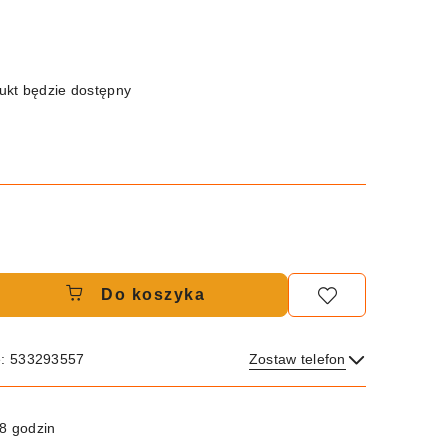
kt będzie dostępny
Do koszyka
e: 533293557
Zostaw telefon
Wyślij
8 godzin