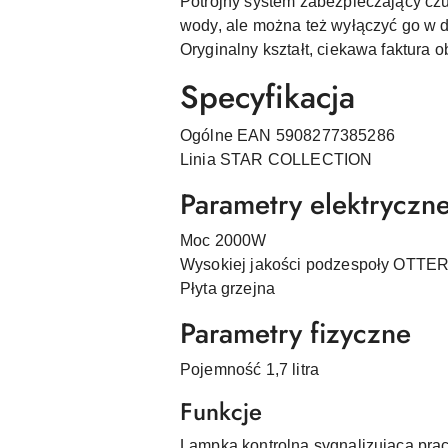
Potrójny system zabezpieczający cz
wody, ale można też wyłączyć go w
Oryginalny kształt, ciekawa faktur
Specyfikacja
Ogólne EAN 5908277385286
Linia STAR COLLECTION
Parametry elektryczn
Moc 2000W
Wysokiej jakości podzespoły OTTE
Płyta grzejna
Parametry fizyczne
Pojemność 1,7 litra
Funkcje
Lampka kontrolna sygnalizująca pra