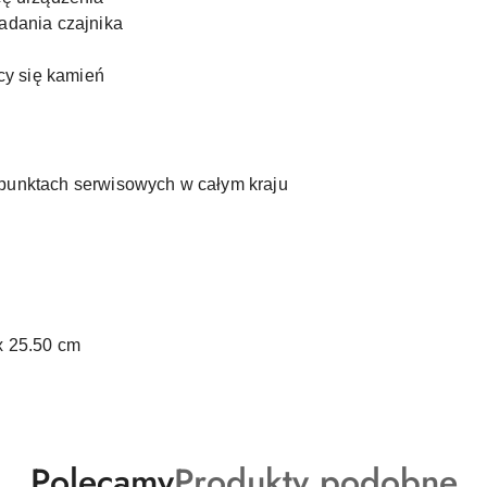
adania czajnika
cy się kamień
punktach serwisowych w całym kraju
x 25.50 cm
Produkty
Produkty
Polecamy
Produkty podobne