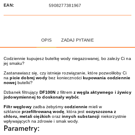
EAN:
5908277381967
OPIS
ZADAJ PYTANIE
Codziennie kupujesz butelkę wody niegazowanej, bo zależy Ci na
jej smaku?
Zastanawiasz się, czy istnieje rozwiązanie, które pozwoliłoby Ci
na
picie dobrej wody
bez konieczności
kupowania codziennie
nowej
butelki?
Dzbanek filtrujący
DF100N
z filtrem
z węgla aktywnego i żywicy
jodowymiennej to doskonały wybór.
Filtr węglowy
zadba żebyśmy
codziennie
mieli w
szklance
przefiltrowaną wodę
, która jest
oczyszczona z
chloru, metali ciężkich
oraz
innych substancji
niekorzystnie
wpływających na zdrowie i smak wody.
Parametry: