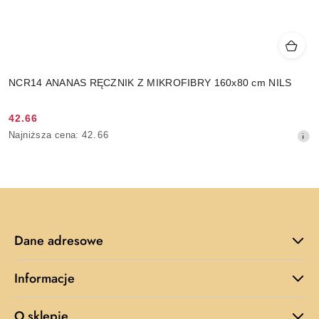
NCR14 ANANAS RĘCZNIK Z MIKROFIBRY 160x80 cm NILS
42.66
Cena
Najniższa
Najniższa cena:
42.66
promocyjna:
cena
z
30
dni
przed
obniżką
Dane adresowe
Informacje
O sklepie