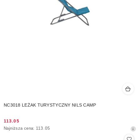
NC3018 LEŻAK TURYSTYCZNY NILS CAMP
113.05
Cena
Najniższa
Najniższa cena:
113.05
promocyjna:
cena
z