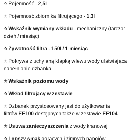
⭐ Pojemność -
2,5l
⭐ Pojemność zbiornika filtrującego -
1,3l
⭐ Wskaźnik wymiany wkładu
- mechaniczny (tarcza:
dzień / miesiąc)
⭐ Żywotność filtra - 150l / 1 miesiąc
⭐ Pokrywa z uchylaną klapką wlewu wody ułatwiająca
napełnianie dzbanka
⭐ Wskaźnik poziomu wody
⭐ Wkład filtrujący w zestawie
⭐ Dzbanek przystosowany jest do użytkowania
filtrów
EF100
dostępnych także w zestawie
EF104
⭐ Usuwa zanieczyszczenia
z wody kranowej
⭐ Lepszy smak
gorących i zimnych napojów