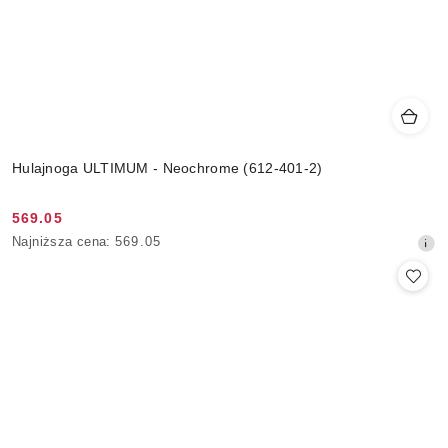
Hulajnoga ULTIMUM - Neochrome (612-401-2)
569.05
Cena
Najniższa
Najniższa cena:
569.05
promocyjna:
cena
z
30
dni
przed
obniżką