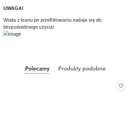
UWAGA!
Woda z kranu po przefiltrowaniu nadaje się do
bezpośredniego użycia!
Produkty
Produkty
Polecamy
Produkty podobne
Pomiń karuzelę produktów
o
o
statusie:
statusie: