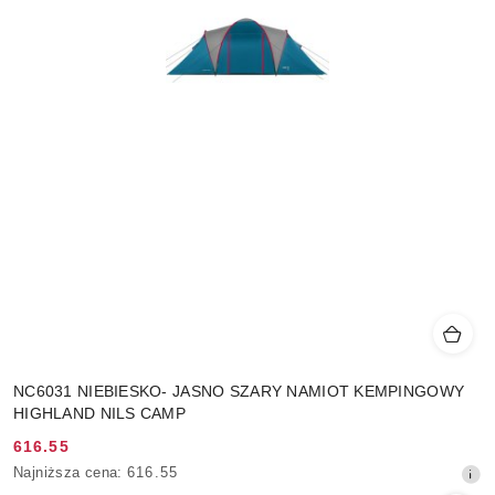
NC6031 NIEBIESKO- JASNO SZARY NAMIOT KEMPINGOWY
HIGHLAND NILS CAMP
616.55
Cena
Najniższa
Najniższa cena:
616.55
promocyjna:
cena