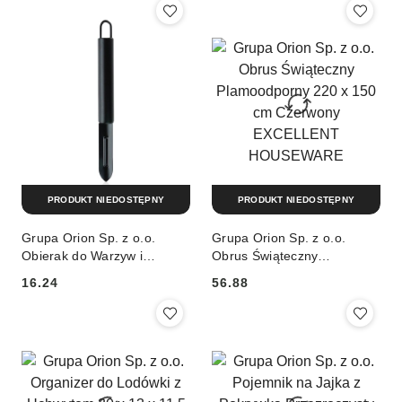
HOUSEWARE
PRODUKT NIEDOSTĘPNY
PRODUKT NIEDOSTĘPNY
Grupa Orion Sp. z o.o.
Grupa Orion Sp. z o.o.
Obierak do Warzyw i
Obrus Świąteczny
Owoców 19,5 cm Stal
Plamoodporny 220 x 150
16.24
56.88
Czarny EXCELLENT
cm Czerwony EXCELLENT
Cena:
Cena:
HOUSEWARE
HOUSEWARE