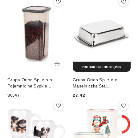
PRODUKT NIEDOSTĘPNY
Grupa Orion Sp. z o.o.
Grupa Orion Sp. z o.o.
Pojemnik na Sypkie
Maselniczka Stal
Piętrowany 1,6 L
Nierdzewna z Pokrywką
30.47
27.42
EXCELLENT Zamykany
16,5 x 10 x 4 cm
Cena:
Cena:
22,5 x 11 cm
EXCELLENT HOUSEWARE