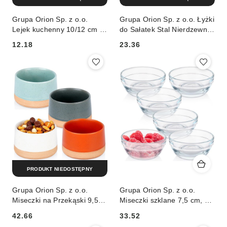
Grupa Orion Sp. z o.o.
Grupa Orion Sp. z o.o. Łyżki
Lejek kuchenny 10/12 cm 2
do Sałatek Stal Nierdzewna
szt.
Złote 25 x 5,5 cm 2 Szt.
12.18
23.36
EXCELLENT
Cena:
Cena:
PRODUKT NIEDOSTĘPNY
Grupa Orion Sp. z o.o.
Grupa Orion Sp. z o.o.
Miseczki na Przekąski 9,5
Miseczki szklane 7,5 cm, 80
cm 220 ml Gres Zestaw 4
ml 6 szt.
42.66
33.52
szt EXCELLENT
Cena:
Cena: