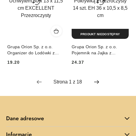
PRODUKT NIEDOSTĘPNY
Grupa Orion Sp. z o.o.
Grupa Orion Sp. z o.o.
Organizer do Lodówki z
Pojemnik na Jajka z
Uchwytem 30 x 13 x 11,5
Pokrywką Przezroczysty 14
19.20
24.37
cm EXCELLENT
szt. EH 36 x 10,5 x 8,5 cm
Cena:
Cena:
Przezroczysty
Dane adresowe
Informacje