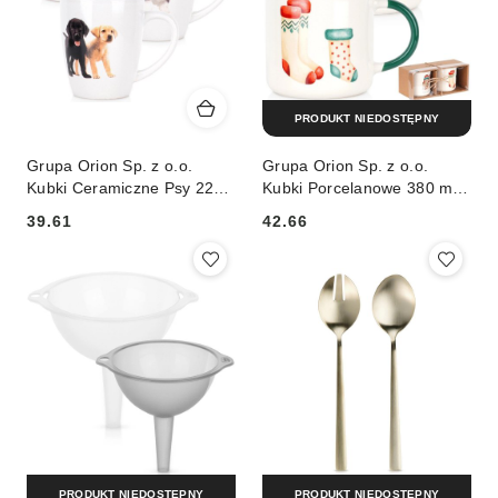
PRODUKT NIEDOSTĘPNY
Grupa Orion Sp. z o.o.
Grupa Orion Sp. z o.o.
Kubki Ceramiczne Psy 220
Kubki Porcelanowe 380 ml 2
ml 3 Szt. ORION do
Szt. ORION Świąteczne Mix
39.61
42.66
Zmywarki i Mikrofali
Wzorów
Cena:
Cena:
PRODUKT NIEDOSTĘPNY
PRODUKT NIEDOSTĘPNY