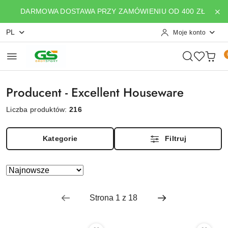
Przejdź do treści głównej
Przejdź do wyszukiwarki
Przejdź do moje konto
Przejdź do menu głównego
Przejdź do stopki
DARMOWA DOSTAWA PRZY ZAMÓWIENIU OD 400 ZŁ
PL
Moje konto
Producent - Excellent Houseware
Liczba produktów:
216
Kategorie
Filtruj
Zastosowano
Sortuj
według
sortowanie:
Najnowsze.