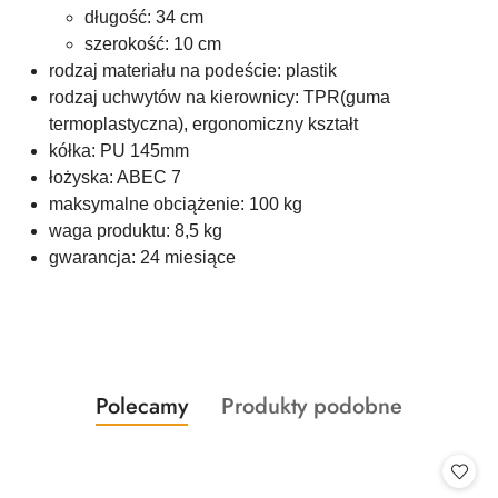
długość: 34 cm
szerokość: 10 cm
rodzaj materiału na podeście: plastik
rodzaj uchwytów na kierownicy: TPR(guma
termoplastyczna), ergonomiczny kształt
kółka: PU 145mm
łożyska: ABEC 7
maksymalne obciążenie: 100 kg
waga produktu: 8,5 kg
gwarancja: 24 miesiące
Produkty
Produkty
Polecamy
Produkty podobne
Pomiń karuzelę produktów
o
o
statusie:
statusie: