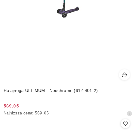
Hulajnoga ULTIMUM - Neochrome (612-401-2)
569.05
Cena
Najniższa
Najniższa cena:
569.05
promocyjna:
cena
z
30
dni