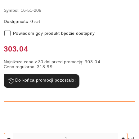
Symbol:
16-51-206
Dostępność:
0
szt.
Powiadom gdy produkt będzie dostępny
Cena:
303.04
Najniższa cena z 30 dni przed promocją:
303.04
Cena regularna:
318.99
Do końca promocji pozostało:
Ilość
szt.