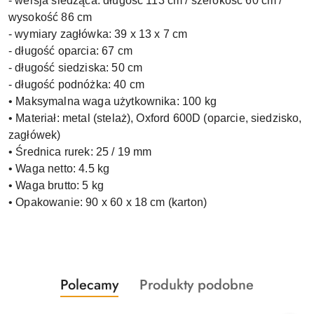
- wersja siedząca: długość 113 cm / szerokość 60 cm /
wysokość 86 cm
- wymiary zagłówka: 39 x 13 x 7 cm
- długość oparcia: 67 cm
- długość siedziska: 50 cm
- długość podnóżka: 40 cm
• Maksymalna waga użytkownika: 100 kg
• Materiał: metal (stelaż), Oxford 600D (oparcie, siedzisko,
zagłówek)
• Średnica rurek: 25 / 19 mm
• Waga netto: 4.5 kg
• Waga brutto: 5 kg
• Opakowanie: 90 x 60 x 18 cm (karton)
Produkty
Produkty
Polecamy
Produkty podobne
Pomiń karuzelę produktów
o
o