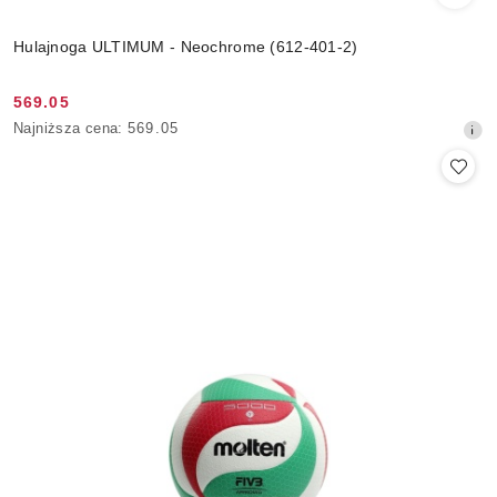
Hulajnoga ULTIMUM - Neochrome (612-401-2)
569.05
Cena
Najniższa
Najniższa cena:
569.05
promocyjna:
cena
z
30
dni
przed
obniżką