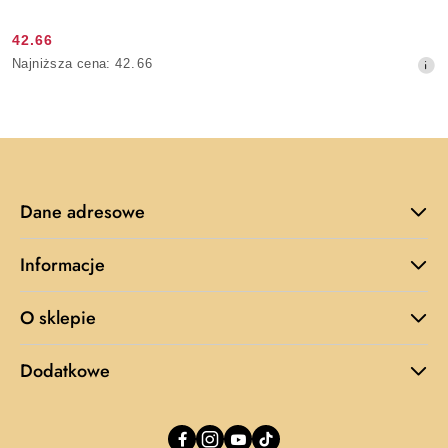
42.66
Cena
Najniższa
Najniższa cena:
42.66
promocyjna:
cena
z
30
dni
przed
obniżką
Dane adresowe
Informacje
O sklepie
Dodatkowe