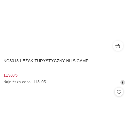
NC3018 LEŻAK TURYSTYCZNY NILS CAMP
113.05
Cena
Najniższa
Najniższa cena:
113.05
promocyjna:
cena
z
30
dni
przed
obniżką