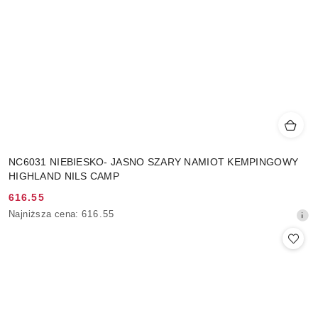
NC6031 NIEBIESKO- JASNO SZARY NAMIOT KEMPINGOWY
HIGHLAND NILS CAMP
616.55
Cena
Najniższa
Najniższa cena:
616.55
promocyjna:
cena
z
30
dni
przed
obniżką