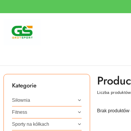
Przejdź do treści głównej
Przejdź do wyszukiwarki
Przejdź do moje konto
Przejdź do menu głównego
Przejdź do stopki
Produce
Kategorie
Liczba produktó
Siłownia
Brak produktów 
Fitness
Sporty na kółkach