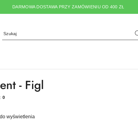
DARMOWA DOSTAWA PRZY ZAMÓWIENIU OD 400 ZŁ
nt - Figl
w:
0
do wyświetlenia