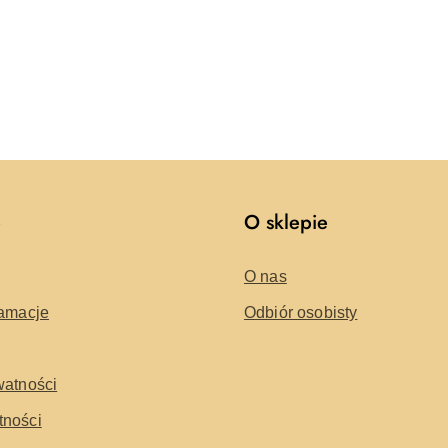
e
O sklepie
O nas
lamacje
Odbiór osobisty
watności
tności