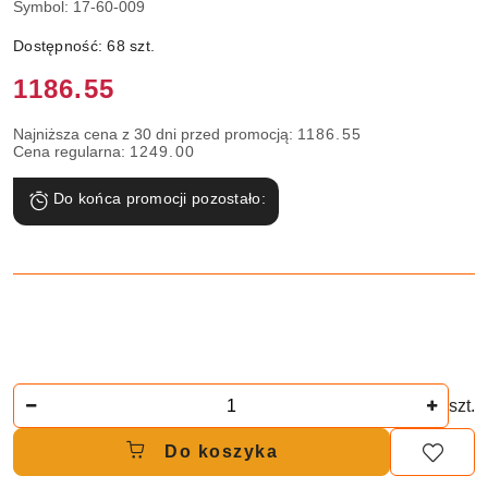
Symbol:
17-60-009
Dostępność:
68
szt.
Cena:
1186.55
Najniższa cena z 30 dni przed promocją:
1186.55
Cena regularna:
1249.00
Do końca promocji pozostało:
Ilość
szt.
Do koszyka