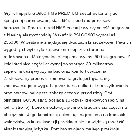
Gryf olimpijski GO900 HMS PREMIUM został wykonany ze
specjalnej chromowanej stali, którą poddano procesowi
hartowania. Produkt marki HMS cechuje wytrzymałość połączona
z idealną elastycznością. Wskaźnik PSI GO900 wynosi aż
235000. W zestawie znajdują się dwa zaciski szczękowe. Pewny i
wygodny chwyt gryfu zapewniono poprzez staranne
radełkowanie. Maksymalne obciążenie wynosi 900 kilogramów. Z
kolei średnica części chwytnej wynosząca 30 milimetrów
zapewnia dużą wytrzymałość oraz komfort ćwiczenia.
Zastosowany proces chromowania gryfu jest gwarancją
zachowania jego wyglądu przez bardzo długi okres użytkowania
oraz stanowi najlepsze zabezpieczenie przed rdzą. Gryf
olimpijski GO900 HMS posiada 10 łożysk igiełkowych (po 5 na
jedną stronę), które umożliwiają płynne obracanie się części na
obciążenie. Jego konstrukcja eliminuje naprężenia na końcach
wałeczków, w konsekwencji przekłada się na większą trwałość
eksploatacyjną łożyska. Pomimo swojego małego przekroju