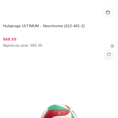
Hulajnoga ULTIMUM - Neochrome (612-401-2)
569.05
Cena
Najniższa
Najniższa cena:
569.05
promocyjna:
cena
z
30
dni
przed
obniżką