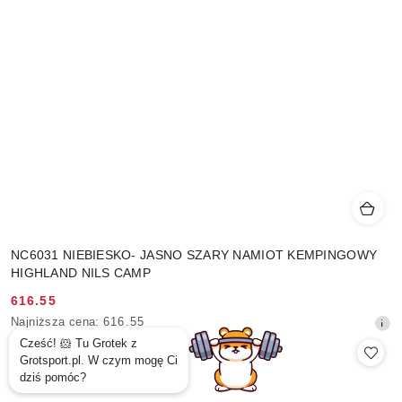
NC6031 NIEBIESKO- JASNO SZARY NAMIOT KEMPINGOWY
HIGHLAND NILS CAMP
616.55
Cena
Najniższa
Najniższa cena:
616.55
promocyjna:
cena
z
30
dni
przed