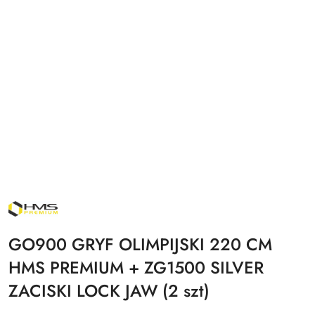
NAZWA
PRODUCENTA:
HMS
PREMIUM
GO900 GRYF OLIMPIJSKI 220 CM
HMS PREMIUM + ZG1500 SILVER
ZACISKI LOCK JAW (2 szt)