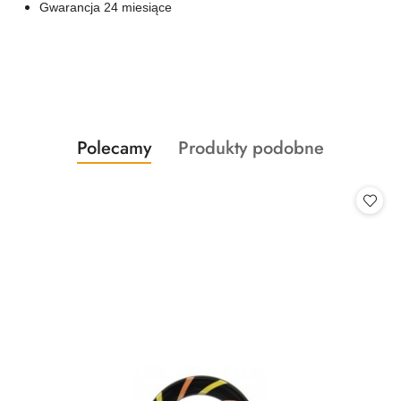
Gwarancja 24 miesiące
Produkty
Produkty
Polecamy
Produkty podobne
Pomiń karuzelę produktów
o
o
statusie:
statusie: