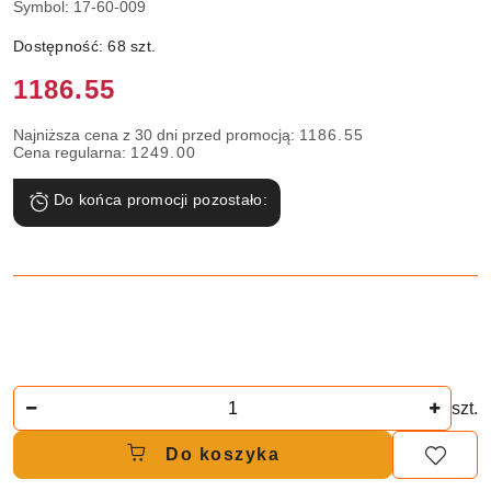
Symbol:
17-60-009
Dostępność:
68
szt.
Cena:
1186.55
Najniższa cena z 30 dni przed promocją:
1186.55
Cena regularna:
1249.00
Do końca promocji pozostało:
Ilość
szt.
Do koszyka