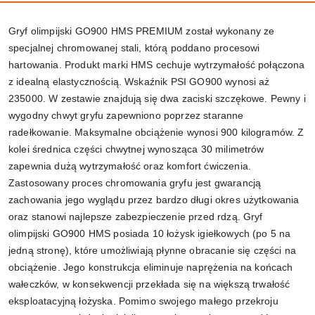
Gryf olimpijski GO900 HMS PREMIUM został wykonany ze
specjalnej chromowanej stali, którą poddano procesowi
hartowania. Produkt marki HMS cechuje wytrzymałość połączona
z idealną elastycznością. Wskaźnik PSI GO900 wynosi aż
235000. W zestawie znajdują się dwa zaciski szczękowe. Pewny i
wygodny chwyt gryfu zapewniono poprzez staranne
radełkowanie. Maksymalne obciążenie wynosi 900 kilogramów. Z
kolei średnica części chwytnej wynosząca 30 milimetrów
zapewnia dużą wytrzymałość oraz komfort ćwiczenia.
Zastosowany proces chromowania gryfu jest gwarancją
zachowania jego wyglądu przez bardzo długi okres użytkowania
oraz stanowi najlepsze zabezpieczenie przed rdzą. Gryf
olimpijski GO900 HMS posiada 10 łożysk igiełkowych (po 5 na
jedną stronę), które umożliwiają płynne obracanie się części na
obciążenie. Jego konstrukcja eliminuje naprężenia na końcach
wałeczków, w konsekwencji przekłada się na większą trwałość
eksploatacyjną łożyska. Pomimo swojego małego przekroju