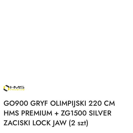
NAZWA
PRODUCENTA:
HMS
PREMIUM
GO900 GRYF OLIMPIJSKI 220 CM
HMS PREMIUM + ZG1500 SILVER
ZACISKI LOCK JAW (2 szt)