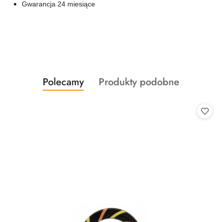
Gwarancja 24 miesiące
Produkty
Produkty
Polecamy
Produkty podobne
Pomiń karuzelę produktów
o
o
statusie:
statusie: