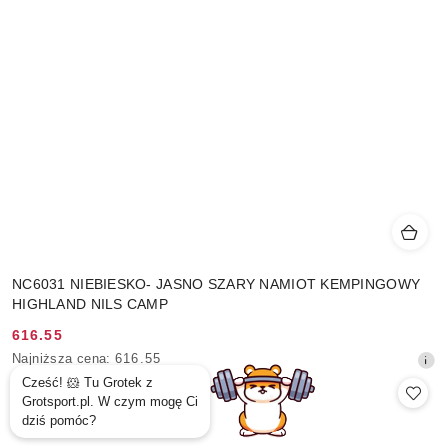
NC6031 NIEBIESKO- JASNO SZARY NAMIOT KEMPINGOWY
HIGHLAND NILS CAMP
616.55
Cena
Najniższa
Najniższa cena:
616.55
promocyjna:
cena
z
30
dni
przed