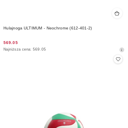
Hulajnoga ULTIMUM - Neochrome (612-401-2)
569.05
Cena
Najniższa
Najniższa cena:
569.05
promocyjna:
cena
z
30
dni
przed
obniżką