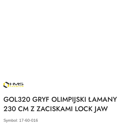
NAZWA
PRODUCENTA:
HMS
PREMIUM
GOL320 GRYF OLIMPIJSKI ŁAMANY
230 CM Z ZACISKAMI LOCK JAW
Symbol:
17-60-016