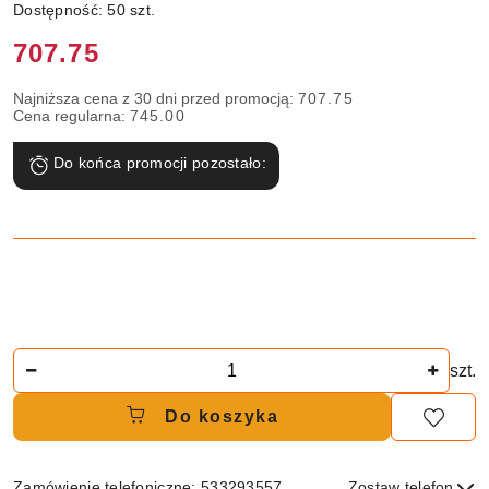
Dostępność:
50
szt.
Cena:
707.75
Najniższa cena z 30 dni przed promocją:
707.75
Cena regularna:
745.00
Do końca promocji pozostało:
Ilość
szt.
Do koszyka
Zamówienie telefoniczne: 533293557
Zostaw telefon