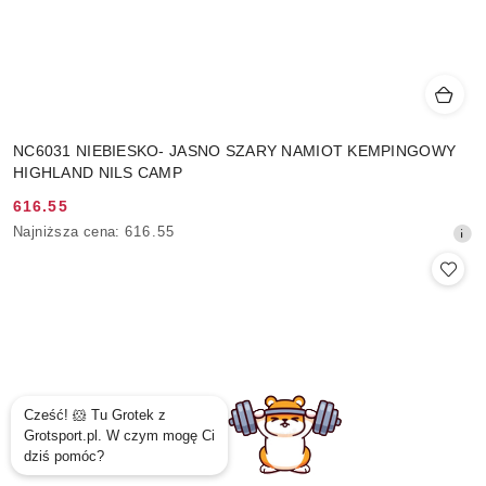
NC6031 NIEBIESKO- JASNO SZARY NAMIOT KEMPINGOWY
HIGHLAND NILS CAMP
616.55
Cena
Najniższa
Najniższa cena:
616.55
promocyjna:
cena
z
30
dni
przed
obniżką