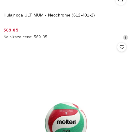
Hulajnoga ULTIMUM - Neochrome (612-401-2)
569.05
Cena
Najniższa
Najniższa cena:
569.05
promocyjna:
cena
z
30
dni
przed
obniżką