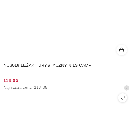
NC3018 LEŻAK TURYSTYCZNY NILS CAMP
113.05
Cena
Najniższa
Najniższa cena:
113.05
promocyjna:
cena
z
30
dni
przed
obniżką