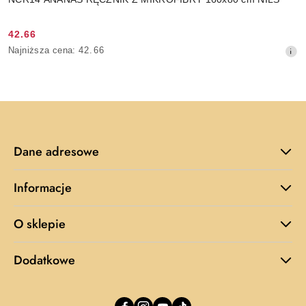
42.66
Cena
Najniższa
Najniższa cena:
42.66
promocyjna:
cena
z
30
dni
przed
obniżką
Dane adresowe
Informacje
O sklepie
Dodatkowe