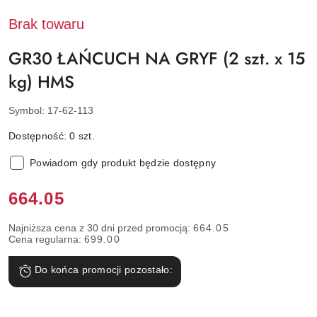
HMS
Brak towaru
GR30 ŁAŃCUCH NA GRYF (2 szt. x 15
kg) HMS
Symbol:
17-62-113
Dostępność:
0
szt.
Powiadom gdy produkt będzie dostępny
Cena:
664.05
Najniższa cena z 30 dni przed promocją:
664.05
Cena regularna:
699.00
Do końca promocji pozostało: