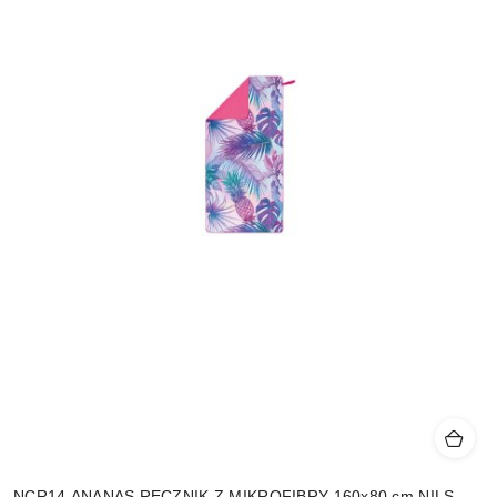
NCR14 ANANAS RĘCZNIK Z MIKROFIBRY 160x80 cm NILS