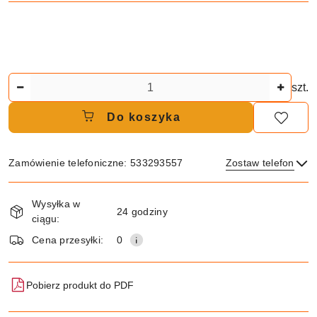
Ilość
szt.
Do koszyka
Zamówienie telefoniczne: 533293557
Zostaw telefon
Dostępność
Wysyłka w
i
24 godziny
ciągu:
dostawa
Wyślij
Cena przesyłki:
0
Pobierz produkt do PDF