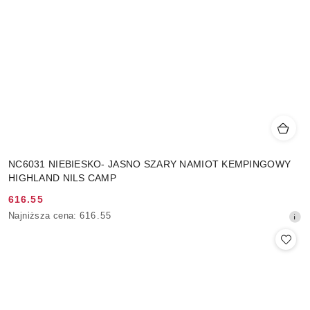
NC6031 NIEBIESKO- JASNO SZARY NAMIOT KEMPINGOWY
HIGHLAND NILS CAMP
616.55
Cena
Najniższa
Najniższa cena:
616.55
promocyjna:
cena
z
30
dni
przed
obniżką