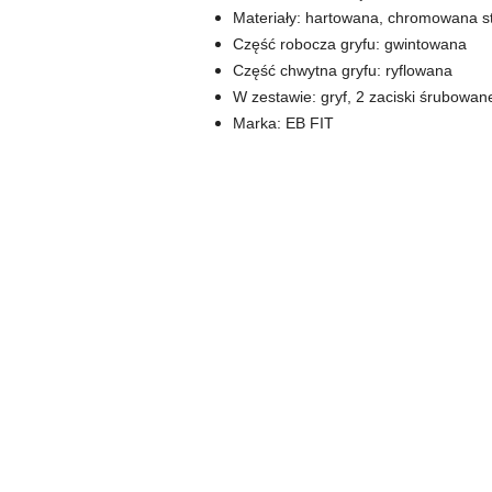
Materiały: hartowana, chromowana st
Część robocza gryfu: gwintowana
Część chwytna gryfu: ryflowana
W zestawie: gryf, 2 zaciski śrubowan
Marka: EB FIT
Pomiń karuzelę produktów