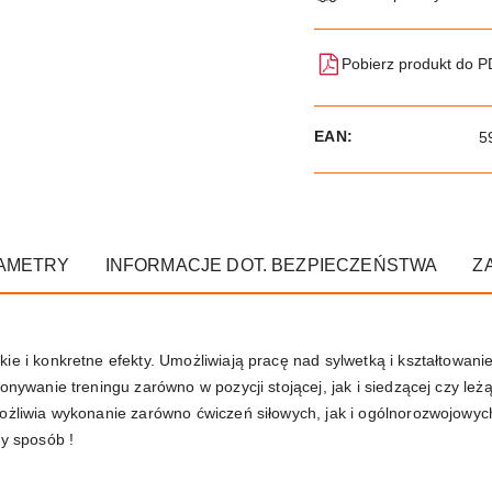
Pobierz produkt do 
EAN:
5
AMETRY
INFORMACJE DOT. BEZPIECZEŃSTWA
Z
ie i konkretne efekty. Umożliwiają pracę nad sylwetką i kształtowan
onywanie treningu zarówno w pozycji stojącej, jak i siedzącej czy leż
ożliwia wykonanie zarówno ćwiczeń siłowych, jak i ogólnorozwojowych
ty sposób !