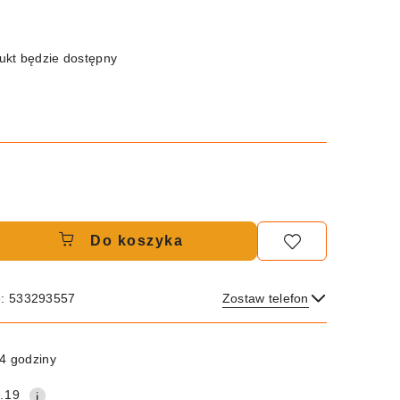
kt będzie dostępny
Do koszyka
e: 533293557
Zostaw telefon
Wyślij
4 godziny
.19