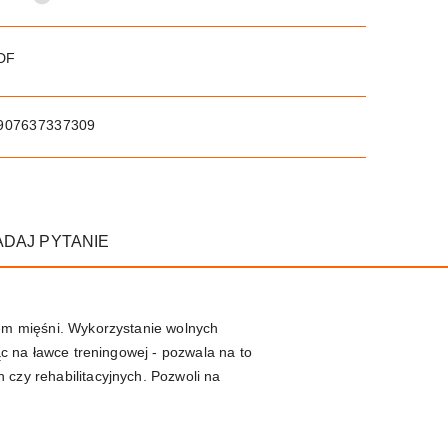
PDF
907637337309
ADAJ PYTANIE
iem mięśni. Wykorzystanie wolnych
ąc na ławce treningowej - pozwala na to
 czy rehabilitacyjnych. Pozwoli na