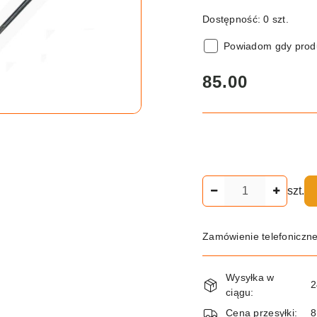
Dostępność:
0
szt.
Powiadom gdy produ
cena:
85.00
Ilość
szt.
Zamówienie telefoniczn
Dostępność
Wysyłka w
i
2
ciągu:
dostawa
Cena przesyłki:
8