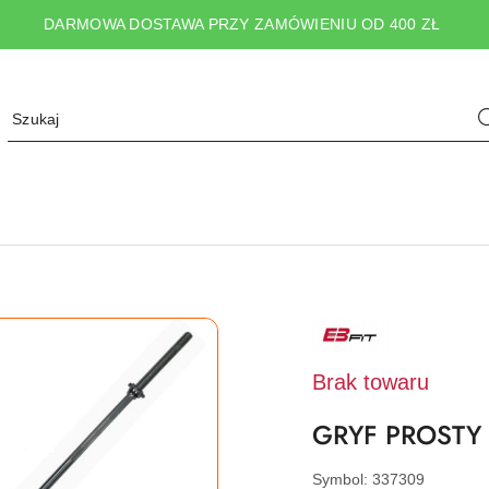
DARMOWA DOSTAWA PRZY ZAMÓWIENIU OD 400 ZŁ
NAZWA
PRODUCENTA:
EB
FIT
Brak towaru
GRYF PROSTY 
Symbol:
337309