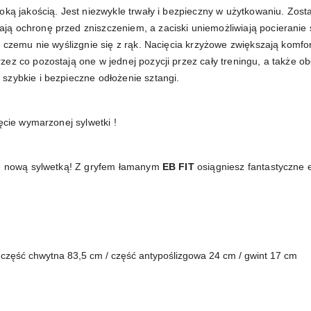
ką jakością. Jest niezwykle trwały i bezpieczny w użytkowaniu. Zost
 ochronę przed zniszczeniem, a zaciski uniemożliwiają pocieranie si
 czemu nie wyślizgnie się z rąk. Nacięcia krzyżowe zwiększają komfor
ez co pozostają one w jednej pozycji przez cały treningu, a także ob
szybkie i bezpieczne odłożenie sztangi.
ęcie wymarzonej sylwetki !
się nową sylwetką! Z gryfem łamanym
EB FIT
osiągniesz fantastyczne 
 część chwytna 83,5 cm / część antypoślizgowa 24 cm / gwint 17 cm