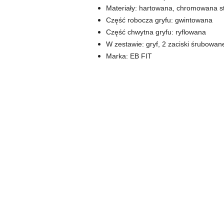
Materiały: hartowana, chromowana st
Część robocza gryfu: gwintowana
Część chwytna gryfu: ryflowana
W zestawie: gryf, 2 zaciski śrubowan
Marka: EB FIT
Pomiń karuzelę produktów