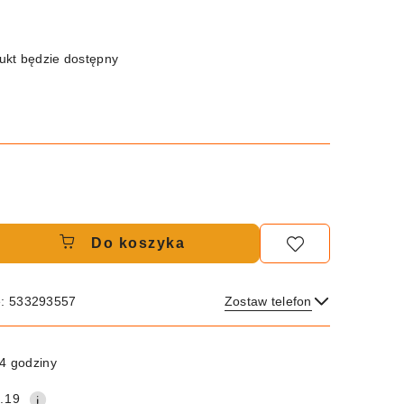
kt będzie dostępny
Do koszyka
e: 533293557
Zostaw telefon
Wyślij
4 godziny
.19