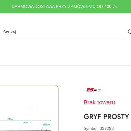
DARMOWA DOSTAWA PRZY ZAMÓWIENIU OD 400 ZŁ
NAZWA
PRODUCENTA:
EB
FIT
Brak towaru
GRYF PROSTY 
Symbol:
337293