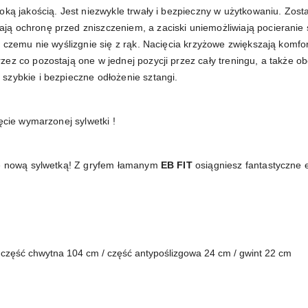
oką jakością. Jest niezwykle trwały i bezpieczny w użytkowaniu. Zost
 ochronę przed zniszczeniem, a zaciski uniemożliwiają pocieranie si
 czemu nie wyślizgnie się z rąk. Nacięcia krzyżowe zwiększają komfor
ez co pozostają one w jednej pozycji przez cały treningu, a także ob
szybkie i bezpieczne odłożenie sztangi.
ęcie wymarzonej sylwetki !
się nową sylwetką! Z gryfem łamanym
EB FIT
osiągniesz fantastyczne e
 część chwytna 104 cm / część antypoślizgowa 24 cm / gwint 22 cm