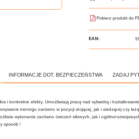
Pobierz produkt do 
EAN:
5
INFORMACJE DOT. BEZPIECZEŃSTWA
ZADAJ PY
ie i konkretne efekty. Umożliwiają pracę nad sylwetką i kształtowan
onywanie treningu zarówno w pozycji stojącej, jak i siedzącej czy leż
ożliwia wykonanie zarówno ćwiczeń siłowych, jak i ogólnorozwojowych
ty sposób !