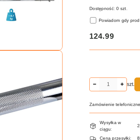
Dostępność:
0
szt.
Powiadom gdy produ
cena:
124.99
Ilość
szt.
Zamówienie telefoniczn
Dostępność
Wysyłka w
i
2
ciągu:
dostawa
Cena przesyłki:
8