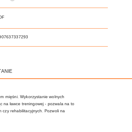
PDF
907637337293
TANIE
iem mięśni. Wykorzystanie wolnych
ąc na ławce treningowej - pozwala na to
 czy rehabilitacyjnych. Pozwoli na