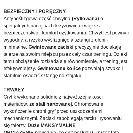
BEZPIECZNY I PORĘCZNY
Antypoślizgowa część chwytna
(Ryflowana)
o
specjalnych nacięciach krzyżowych zwiększa
bezpieczeństwo i komfort użytkowania. Chwyt jest pewny i
wygodny, a ryzyko wyślizgnięcia sztangi z dłoni -
minimalne.
Gwintowane zaciski
precyzyjnie dociskają
talerze na swoim miejscu przez cały czas treningu. Dzięki
temu obciążenie rozkłada się równomiernie, a trening jest
efektywniejszy.
Gwintowane końce
pozwalają szybko i
stabilnie osadzić sztangę na stojaku.
TRWAŁY
Gryfik wykonano solidnie z najwyższej jakości
materiałów,
ze stali hartowanej
. Chromowane
wykończenie chroni gryf przed uszkodzeniami
mechanicznymi. Zaciski zapobiegają tarciu i rysowaniu
się talerzy.
Duże MAKSYMALNE
OBCIĄŻENIE
powoduje, że gryf posłuży Ci przez lata