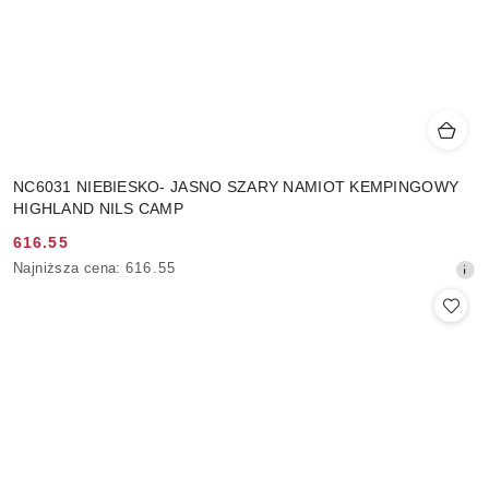
NC6031 NIEBIESKO- JASNO SZARY NAMIOT KEMPINGOWY
HIGHLAND NILS CAMP
616.55
Cena
Najniższa
Najniższa cena:
616.55
promocyjna:
cena
z
30
dni
przed
obniżką