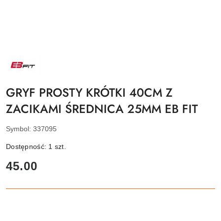
NAZWA
PRODUCENTA:
EB
FIT
GRYF PROSTY KRÓTKI 40CM Z
ZACIKAMI ŚREDNICA 25MM EB FIT
Symbol:
337095
Dostępność:
1
szt.
cena:
45.00