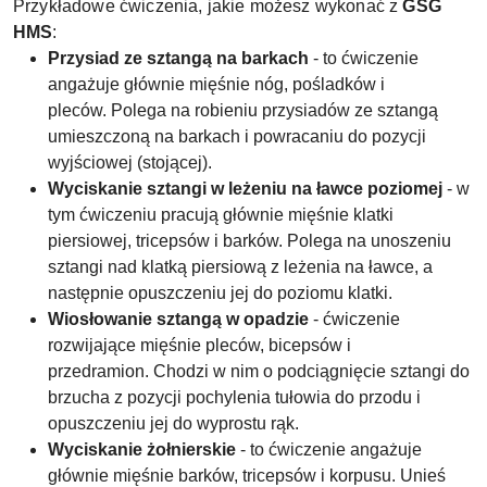
Przykładowe ćwiczenia, jakie możesz wykonać z
GSG
HMS
:
Przysiad ze sztangą na barkach
- to ćwiczenie
angażuje głównie mięśnie nóg, pośladków i
pleców. Polega na robieniu przysiadów ze sztangą
umieszczoną na barkach i powracaniu do pozycji
wyjściowej (stojącej).
Wyciskanie sztangi w leżeniu na ławce poziomej
- w
tym ćwiczeniu pracują głównie mięśnie klatki
piersiowej, tricepsów i barków. Polega na unoszeniu
sztangi nad klatką piersiową z leżenia na ławce, a
następnie opuszczeniu jej do poziomu klatki.
Wiosłowanie sztangą w opadzie
- ćwiczenie
rozwijające mięśnie pleców, bicepsów i
przedramion. Chodzi w nim o podciągnięcie sztangi do
brzucha z pozycji pochylenia tułowia do przodu i
opuszczeniu jej do wyprostu rąk.
Wyciskanie żołnierskie
- to ćwiczenie angażuje
głównie mięśnie barków, tricepsów i korpusu. Unieś