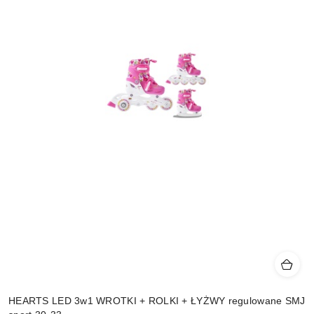
HEARTS LED 3w1 WROTKI + ROLKI + ŁYŻWY regulowane SMJ