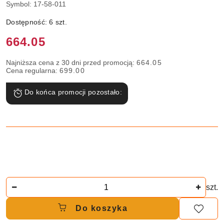
Symbol:
17-58-011
Dostępność:
6
szt.
Cena:
664.05
Najniższa cena z 30 dni przed promocją:
664.05
Cena regularna:
699.00
Do końca promocji pozostało:
Ilość
szt.
Do koszyka