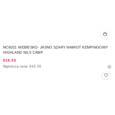
NC6031 NIEBIESKO- JASNO SZARY NAMIOT KEMPINGOWY
HIGHLAND NILS CAMP
616.55
Cena
Najniższa
Najniższa cena:
616.55
promocyjna:
cena
z
30
dni
przed
obniżką