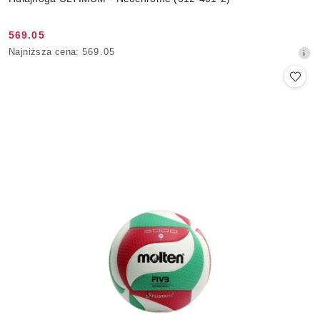
569.05
Cena
Najniższa
Najniższa cena:
569.05
promocyjna:
cena
z
30
dni
przed
obniżką