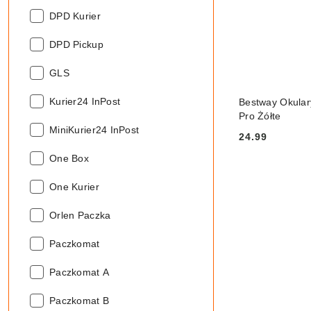
Zalecany
DPD Kurier
sposób
Zalecany
wysyłki::
DPD Pickup
sposób
Zalecany
wysyłki::
GLS
sposób
PRO
Zalecany
wysyłki::
Kurier24 InPost
Bestway Okular
sposób
Pro Żółte
Zalecany
wysyłki::
MiniKurier24 InPost
24.99
sposób
Cena:
Zalecany
wysyłki::
One Box
sposób
Zalecany
wysyłki::
One Kurier
sposób
Zalecany
wysyłki::
Orlen Paczka
sposób
Zalecany
wysyłki::
Paczkomat
sposób
Zalecany
wysyłki::
Paczkomat A
sposób
Zalecany
wysyłki::
Paczkomat B