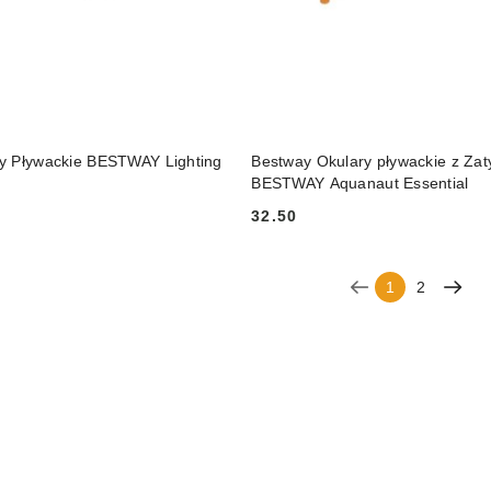
DUKT NIEDOSTĘPNY
DO KOSZYKA
y Pływackie BESTWAY Lighting
Bestway Okulary pływackie z Za
BESTWAY Aquanaut Essential
32.50
Cena:
1
2