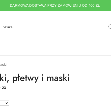
DARMOWA DOSTAWA PRZY ZAMÓWIENIU OD 400 ZŁ
maski
ki, płetwy i maski
w:
23