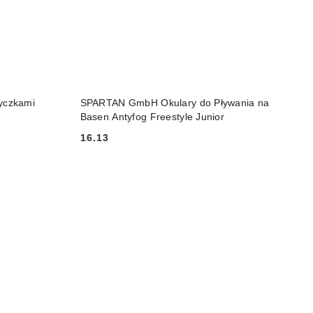
DO KOSZYKA
tyczkami
SPARTAN GmbH Okulary do Pływania na
Basen Antyfog Freestyle Junior
16.13
Cena: