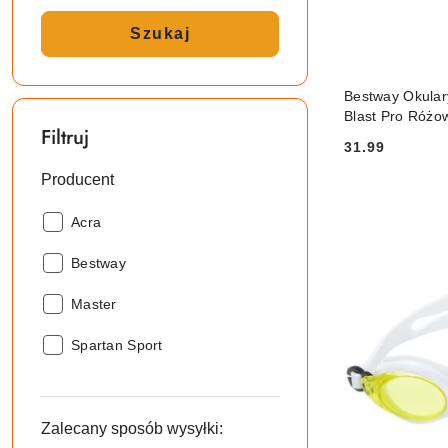
Szukaj
PRO
Bestway Okular
Blast Pro Różo
Filtruj
31.99
Cena:
Producent
Producent:
Acra
Producent:
Bestway
Producent:
Master
Producent:
Spartan Sport
Zalecany sposób wysyłki: