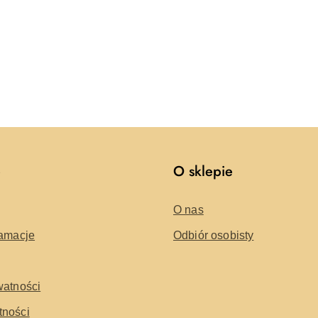
e
O sklepie
O nas
lamacje
Odbiór osobisty
watności
tności