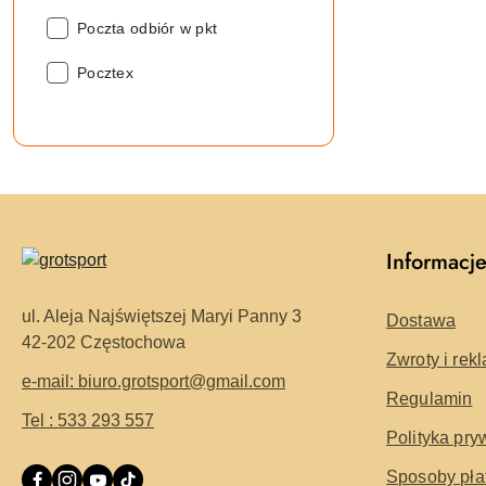
sposób
Zalecany
wysyłki::
Poczta odbiór w pkt
sposób
Zalecany
wysyłki::
Pocztex
sposób
wysyłki::
Informacj
ul. Aleja Najświętszej Maryi Panny 3
Dostawa
42-202 Częstochowa
Zwroty i rek
e-mail: biuro.grotsport@gmail.com
Regulamin
Tel : 533 293 557
Polityka pry
Sposoby pła