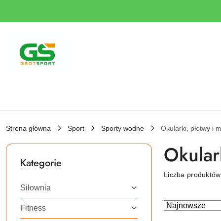
Przejdź do treści głównej
Przejdź do wyszukiwarki
Przejdź do moje konto
Przejdź do menu głównego
Przejdź do stopki
Strona główna
Sport
Sporty wodne
Okularki, płetwy i 
Okular
Kategorie
Liczba produktó
Siłownia
Zastosowano
Sortuj
Fitness
według
sortowanie: