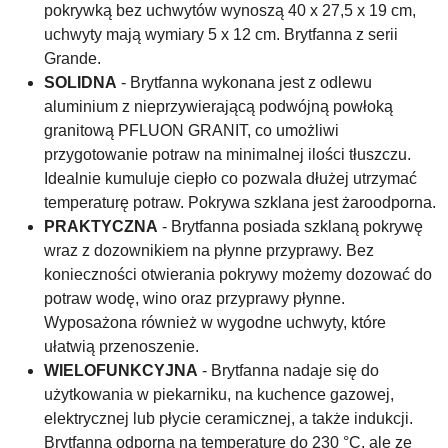
pokrywką bez uchwytów wynoszą 40 x 27,5 x 19 cm,
uchwyty mają wymiary 5 x 12 cm. Brytfanna z serii
Grande.
SOLIDNA
- Brytfanna wykonana jest z odlewu
aluminium z nieprzywierającą podwójną powłoką
granitową PFLUON GRANIT, co umożliwi
przygotowanie potraw na minimalnej ilości tłuszczu.
Idealnie kumuluje ciepło co pozwala dłużej utrzymać
temperaturę potraw. Pokrywa szklana jest żaroodporna.
PRAKTYCZNA
- Brytfanna posiada szklaną pokrywę
wraz z dozownikiem na płynne przyprawy. Bez
konieczności otwierania pokrywy możemy dozować do
potraw wodę, wino oraz przyprawy płynne.
Wyposażona również w wygodne uchwyty, które
ułatwią przenoszenie.
WIELOFUNKCYJNA
- Brytfanna nadaje się do
użytkowania w piekarniku, na kuchence gazowej,
elektrycznej lub płycie ceramicznej, a także indukcji.
Brytfanna odporna na temperaturę do 230 °C, ale ze