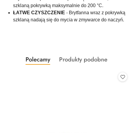
szklaną pokrywką maksymalnie do 200 °C.
ŁATWE CZYSZCZENIE
- Brytfanna wraz z pokrywką
szklaną nadają się do mycia w zmywarce do naczyń.
Produkty
Produkty
Polecamy
Produkty podobne
Pomiń karuzelę produktów
o
o
statusie:
statusie: