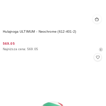
Hulajnoga ULTIMUM - Neochrome (612-401-2)
569.05
Cena
Najniższa
Najniższa cena:
569.05
promocyjna:
cena
z
30
dni
przed
obniżką