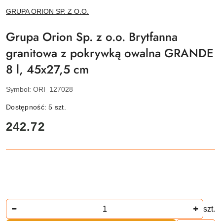
NAZWA
GRUPA ORION SP. Z O.O.
PRODUCENTA:
Grupa Orion Sp. z o.o. Brytfanna
granitowa z pokrywką owalna GRANDE
8 l, 45x27,5 cm
Symbol:
ORI_127028
Dostępność:
5
szt.
cena:
242.72
Ilość
szt.