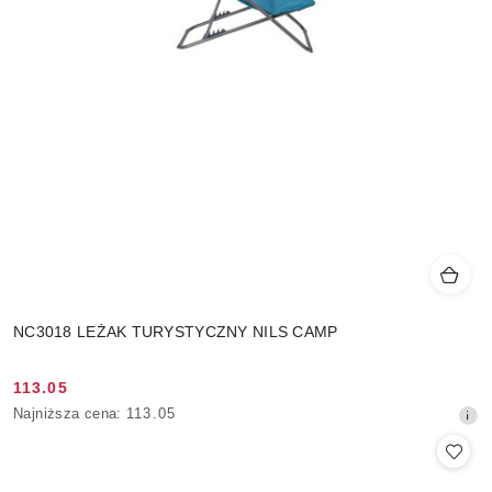
NC3018 LEŻAK TURYSTYCZNY NILS CAMP
113.05
Cena
Najniższa
Najniższa cena:
113.05
promocyjna:
cena
z
30
dni