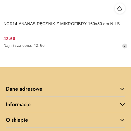
NCR14 ANANAS RĘCZNIK Z MIKROFIBRY 160x80 cm NILS
42.66
Cena
Najniższa
Najniższa cena:
42.66
promocyjna:
cena
z
30
dni
przed
obniżką
Dane adresowe
Informacje
O sklepie