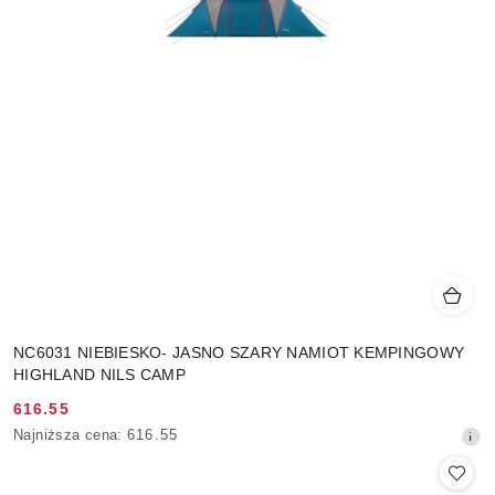
NC6031 NIEBIESKO- JASNO SZARY NAMIOT KEMPINGOWY
HIGHLAND NILS CAMP
616.55
Cena
Najniższa
Najniższa cena:
616.55
promocyjna:
cena
z
30