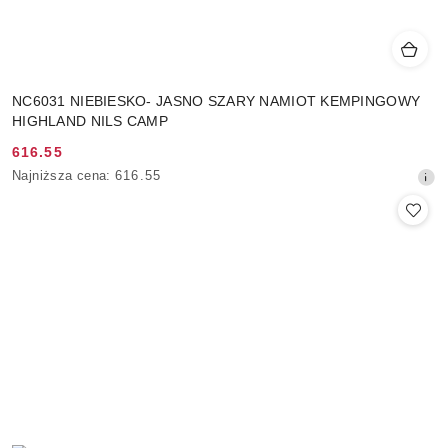
NC6031 NIEBIESKO- JASNO SZARY NAMIOT KEMPINGOWY
HIGHLAND NILS CAMP
616.55
Cena
Najniższa
Najniższa cena:
616.55
promocyjna:
cena
z
30
dni
przed
obniżką