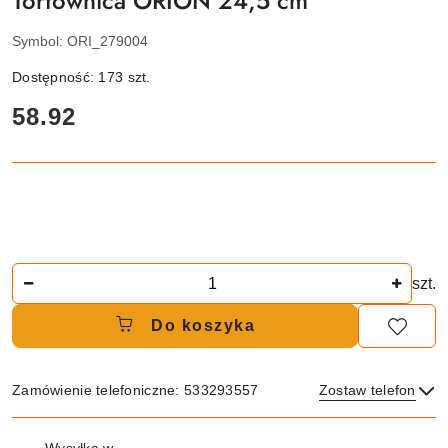
Tortownica ORION 24,5 cm
Symbol:
ORI_279004
Dostępność:
173
szt.
cena:
58.92
Ilość
szt.
Do koszyka
Zamówienie telefoniczne: 533293557
Zostaw telefon
Dostępność