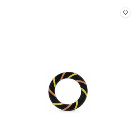
o
o
statusie:
statusie: