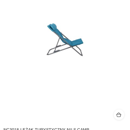
NC3018 LEŻAK TURYSTYCZNY NILS CAMP