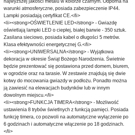
najwyższej jakości metalu w kolorze czarnym. Odporna na
warunki atmosferyczne, posiada zabezpieczenie IP44.
Lampki posiadają certyfikat CE.</li>
<li><strong>OŚWIETLENIE LED</strong> - Gwiazdę
oświetlają lampki LED o ciepłej, białej barwie - 350 sztuk.
Zasilana sieciowo, posiada kabel o długości 5 metrów.
Klasa efektywności energetycznej G.</li>
<li><strong>UNIWERSALNA</strong> - Wyjątkowa
dekoracja w okresie Świąt Bożego Narodzenia. Świetnie
będzie prezentować się postawiona przed domem, biurem,
w ogrodzie oraz na tarasie. W zestawie znajdują się dwie
kotwy do mocowania gwiazdy w podłożu. Ponadto można
ją zawiesić na elewacjach budynków lub w innym
dowolnym miejscu.</li>
<li><strong>FUNKCJA TIMERA</strong> - Możliwość
ustawienia 8 trybów świetlnych z funkcją pamięci. Posiada
funkcję timera, co pozwoli na automatyczne wyłączenie po
6 godzinach i automatyczne włączenie po 18 godzinach.
</li>