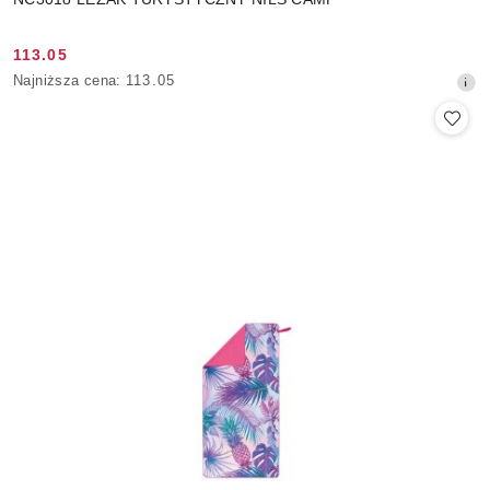
113.05
Cena
Najniższa
Najniższa cena:
113.05
promocyjna:
cena
z
30
dni
przed
obniżką