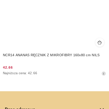
NCR14 ANANAS RĘCZNIK Z MIKROFIBRY 160x80 cm NILS
42.66
Cena
Najniższa
Najniższa cena:
42.66
promocyjna:
cena
z
30
dni
przed
obniżką