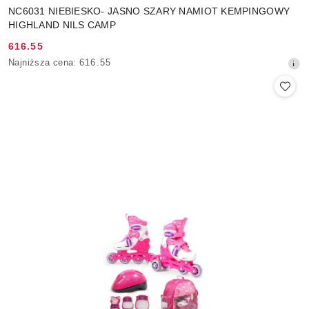
NC6031 NIEBIESKO- JASNO SZARY NAMIOT KEMPINGOWY
HIGHLAND NILS CAMP
616.55
Cena
Najniższa
Najniższa cena:
616.55
promocyjna:
cena
z
30
dni
przed
obniżką