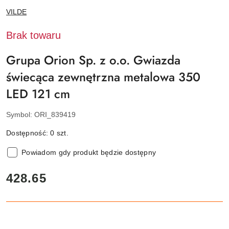
NAZWA
VILDE
PRODUCENTA:
Brak towaru
Grupa Orion Sp. z o.o. Gwiazda
świecąca zewnętrzna metalowa 350
LED 121 cm
Symbol:
ORI_839419
Dostępność:
0
szt.
Powiadom gdy produkt będzie dostępny
cena:
428.65