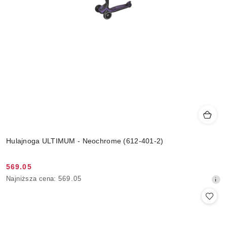
Hulajnoga ULTIMUM - Neochrome (612-401-2)
569.05
Cena
Najniższa
Najniższa cena:
569.05
promocyjna:
cena
z
30
dni
przed