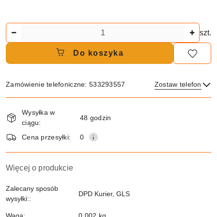
Ilość
szt.
Do koszyka
Zamówienie telefoniczne: 533293557
Zostaw telefon
Dostępność
Wysyłka w
i
48 godzin
ciągu:
dostawa
Wyślij
Cena przesyłki:
0
Więcej o produkcie
Zalecany sposób
DPD Kurier, GLS
wysyłki::
Waga:
0.002 kg