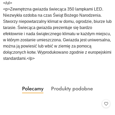
</ul>
<p>Zewnętrzna gwiazda świecąca 350 lampkami LED.
Niezwykła ozdoba na czas Świąt Bożego Narodzenia.
Stworzy niepowtarzalny klimat w domu, ogrodzie, biurze lub
tarasie. Świecąca gwiazda prezentuje się bardzo
efektownie i nada świątecznego klimatu w każdym miejscu,
w którym zostanie umieszczona. Gwiazda jest uniwersalna,
można ją powiesić lub wbić w ziemię za pomocą
dołączonych kotw. Wyprodukowano zgodnie z europejskimi
standardami.</p>
Produkty
Produkty
Polecamy
Produkty podobne
Pomiń karuzelę produktów
o
o
statusie:
statusie: