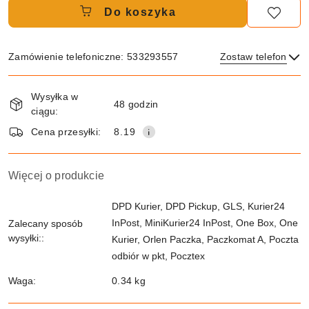
Do koszyka
Zamówienie telefoniczne: 533293557
Zostaw telefon
Dostępność
Wysyłka w
i
48 godzin
ciągu:
dostawa
Wyślij
Cena przesyłki:
8.19
Więcej o produkcie
DPD Kurier, DPD Pickup, GLS, Kurier24
InPost, MiniKurier24 InPost, One Box, One
Zalecany sposób
wysyłki::
Kurier, Orlen Paczka, Paczkomat A, Poczta
odbiór w pkt, Pocztex
Waga:
0.34 kg