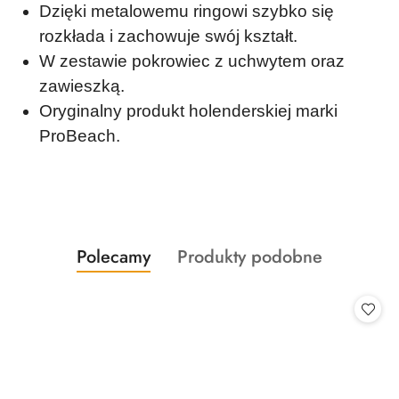
Dzięki metalowemu ringowi szybko się
rozkłada i zachowuje swój kształt.
W zestawie pokrowiec z uchwytem oraz
zawieszką.
Oryginalny produkt holenderskiej marki
ProBeach.
Produkty
Produkty
Polecamy
Produkty podobne
Pomiń karuzelę produktów
o
o
statusie:
statusie: