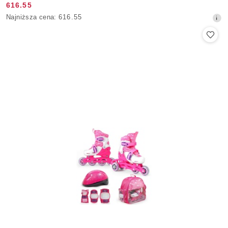
616.55
Cena
Najniższa
Najniższa cena:
616.55
promocyjna:
cena
z
30
dni
przed
obniżką