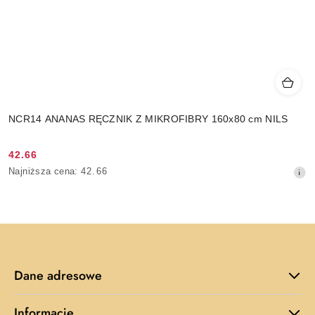
NCR14 ANANAS RĘCZNIK Z MIKROFIBRY 160x80 cm NILS
42.66
Cena
Najniższa
Najniższa cena:
42.66
promocyjna:
cena
z
30
dni
przed
obniżką
Dane adresowe
Informacje