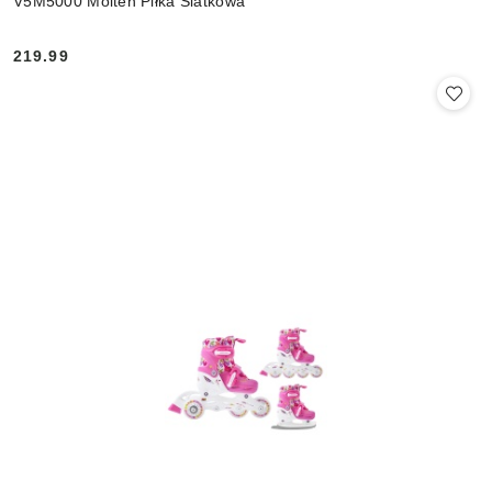
V5M5000 Molten Piłka Siatkowa
219.99
Cena: