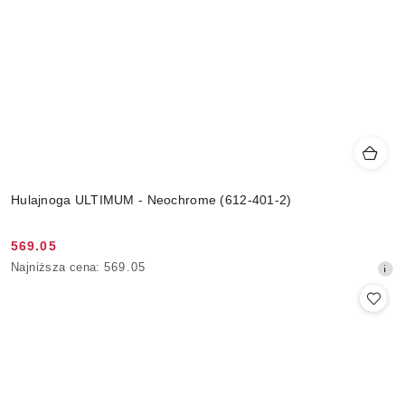
Hulajnoga ULTIMUM - Neochrome (612-401-2)
569.05
Cena
Najniższa
Najniższa cena:
569.05
promocyjna:
cena
z
30
dni
przed
obniżką