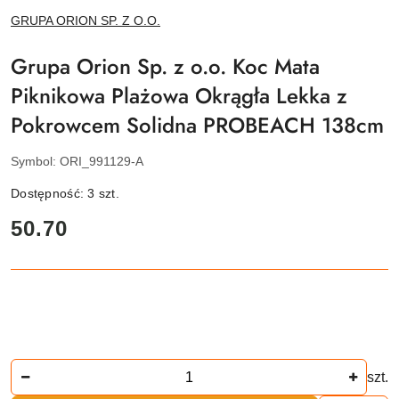
NAZWA
GRUPA ORION SP. Z O.O.
PRODUCENTA:
Grupa Orion Sp. z o.o. Koc Mata
Piknikowa Plażowa Okrągła Lekka z
Pokrowcem Solidna PROBEACH 138cm
Symbol:
ORI_991129-A
Dostępność:
3
szt.
cena:
50.70
Ilość
szt.