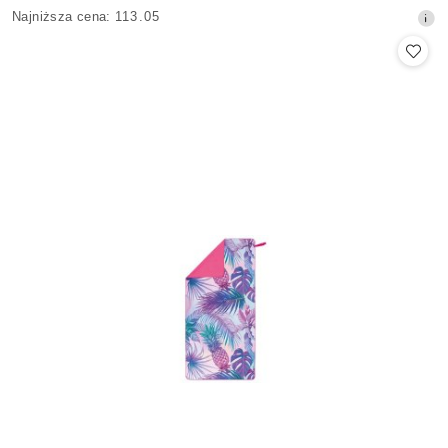
Cena
Najniższa
Najniższa cena:
113.05
promocyjna:
cena
z
30
dni
przed
obniżką