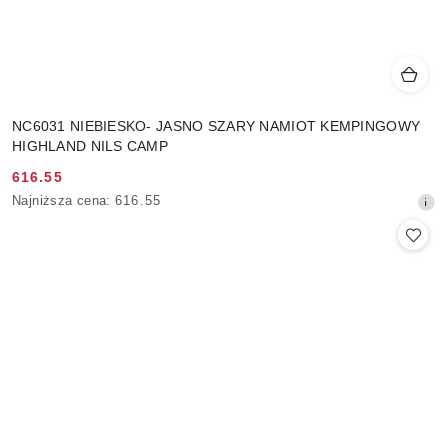
NC6031 NIEBIESKO- JASNO SZARY NAMIOT KEMPINGOWY
HIGHLAND NILS CAMP
616.55
Cena
Najniższa
Najniższa cena:
616.55
promocyjna:
cena
z
30
dni
przed
obniżką