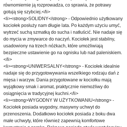
równomiernie ją rozprowadza, co sprawia, że potrawy
gotują się szybciej.</li>
<li><strong>SOLIDNY</strong> - Odpowiednio użytkowany
kociołek posłuży nam długie lata. Po każdym użyciu umyć,
wytrzeć suchą szmatką do sucha i natłuścić. Nie nadaje się
do mycia w zmywarce do naczyń. Kociołek jest stabilny,
usadowiony na trzech nóżkach, które umożliwiają
bezpieczne ustawienie go na ognisku lub nad paleniskiem.
</li>
<li><strong>UNIWERSALNY</strong> - Kociołek idealnie
nadaje się do przygotowywania wszelkiego rodzaju dań z
mięsa i warzyw. Dania przygotowane w kociołku mają
wyjątkowy smak i aromat, praktycznie niemożliwy do
osiągnięcia w tradycyjnej kuchni.</li>
<li><strong>WYGODNY W UŻYTKOWANIU</strong> -
Kociołek posiada wygodny, masywny uchwyt do
przenoszenia. Dodatkowo kociołek posiada z boku dwa
małe uchwyty, które również zapewnią komfortowe