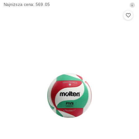
Cena
Najniższa
Najniższa cena:
569.05
promocyjna:
cena
z
30
dni
przed
obniżką