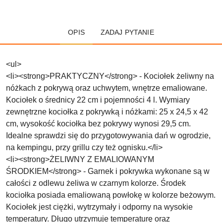
OPIS
ZADAJ PYTANIE
<ul>
<li><strong>PRAKTYCZNY</strong> - Kociołek żeliwny na
nóżkach z pokrywą oraz uchwytem, wnętrze emaliowane.
Kociołek o średnicy 22 cm i pojemności 4 l. Wymiary
zewnętrzne kociołka z pokrywką i nóżkami: 25 x 24,5 x 42
cm, wysokość kociołka bez pokrywy wynosi 29,5 cm.
Idealne sprawdzi się do przygotowywania dań w ogrodzie,
na kempingu, przy grillu czy też ognisku.</li>
<li><strong>ŻELIWNY Z EMALIOWANYM
ŚRODKIEM</strong> - Garnek i pokrywka wykonane są w
całości z odlewu żeliwa w czarnym kolorze. Środek
kociołka posiada emaliowaną powłokę w kolorze beżowym.
Kociołek jest ciężki, wytrzymały i odporny na wysokie
temperatury. Długo utrzymuje temperaturę oraz