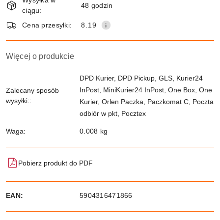
Wysyłka w
i
48 godzin
ciągu:
dostawa
Wyślij
Cena przesyłki:
8.19
Więcej o produkcie
DPD Kurier, DPD Pickup, GLS, Kurier24
InPost, MiniKurier24 InPost, One Box, One
Zalecany sposób
wysyłki::
Kurier, Orlen Paczka, Paczkomat C, Poczta
odbiór w pkt, Pocztex
Waga:
0.008 kg
Pobierz produkt do PDF
EAN:
5904316471866