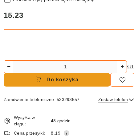
cena:
15.23
Ilość
szt.
Do koszyka
Zamówienie telefoniczne: 533293557
Zostaw telefon
Dostępność
Wysyłka w
i
48 godzin
ciągu:
dostawa
Wyślij
Cena przesyłki:
8.19