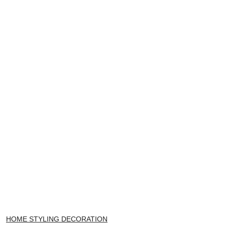
NAZWA
HOME STYLING DECORATION
PRODUCENTA: