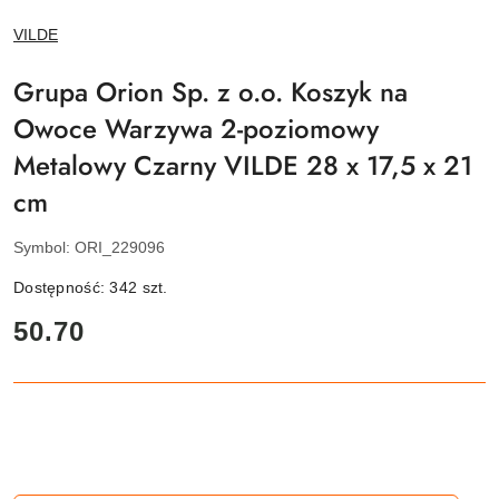
NAZWA
VILDE
PRODUCENTA:
Grupa Orion Sp. z o.o. Koszyk na
Owoce Warzywa 2-poziomowy
Metalowy Czarny VILDE 28 x 17,5 x 21
cm
Symbol:
ORI_229096
Dostępność:
342
szt.
cena:
50.70