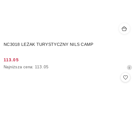
NC3018 LEŻAK TURYSTYCZNY NILS CAMP
113.05
Cena
Najniższa
Najniższa cena:
113.05
promocyjna:
cena
z
30
dni
przed
obniżką