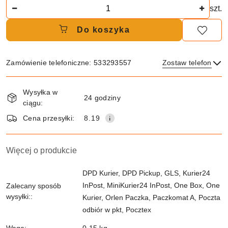
Ilość
szt.
Do koszyka
Zamówienie telefoniczne: 533293557
Zostaw telefon
Dostępność
Wysyłka w
i
24 godziny
ciągu:
dostawa
Wyślij
Cena przesyłki:
8.19
Więcej o produkcie
DPD Kurier, DPD Pickup, GLS, Kurier24
InPost, MiniKurier24 InPost, One Box, One
Zalecany sposób
wysyłki::
Kurier, Orlen Paczka, Paczkomat A, Poczta
odbiór w pkt, Pocztex
Waga: