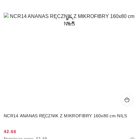
NCR14 ANANAS RĘCZNIK Z MIKROFIBRY 160x80 cm NILS
42.66
Cena
Najniższa
Najniższa cena:
42.66