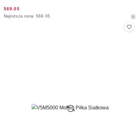
569.05
Cena
Najniższa
Najniższa cena:
569.05
promocyjna:
cena
z
30
dni
przed
obniżką