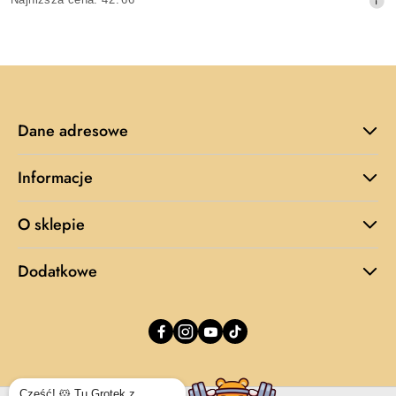
promocyjna:
cena
z
30
dni
przed
obniżką
Dane adresowe
Informacje
O sklepie
Dodatkowe