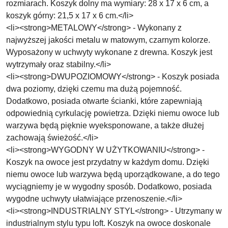
rozmiarach. Koszyk dolny ma wymiary: 28 x 17 x 6 cm, a
koszyk górny: 21,5 x 17 x 6 cm.</li>
<li><strong>METALOWY</strong> - Wykonany z
najwyższej jakości metalu w matowym, czarnym kolorze.
Wyposażony w uchwyty wykonane z drewna. Koszyk jest
wytrzymały oraz stabilny.</li>
<li><strong>DWUPOZIOMOWY</strong> - Koszyk posiada
dwa poziomy, dzięki czemu ma dużą pojemność.
Dodatkowo, posiada otwarte ścianki, które zapewniają
odpowiednią cyrkulację powietrza. Dzięki niemu owoce lub
warzywa będą pięknie wyeksponowane, a także dłużej
zachowają świeżość.</li>
<li><strong>WYGODNY W UŻYTKOWANIU</strong> -
Koszyk na owoce jest przydatny w każdym domu. Dzięki
niemu owoce lub warzywa będą uporządkowane, a do tego
wyciągniemy je w wygodny sposób. Dodatkowo, posiada
wygodne uchwyty ułatwiające przenoszenie.</li>
<li><strong>INDUSTRIALNY STYL</strong> - Utrzymany w
industrialnym stylu typu loft. Koszyk na owoce doskonale