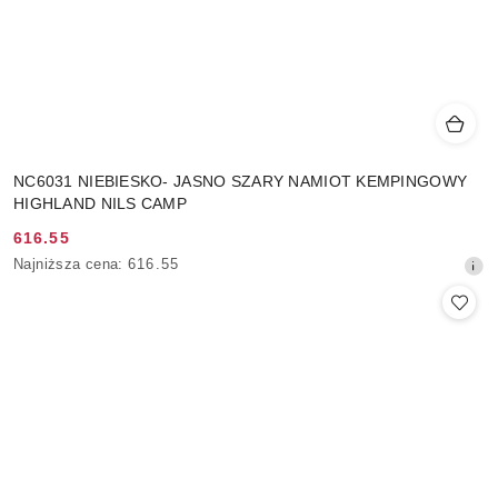
NC6031 NIEBIESKO- JASNO SZARY NAMIOT KEMPINGOWY
HIGHLAND NILS CAMP
616.55
Cena
Najniższa
Najniższa cena:
616.55
promocyjna:
cena
z
30
dni
przed
obniżką