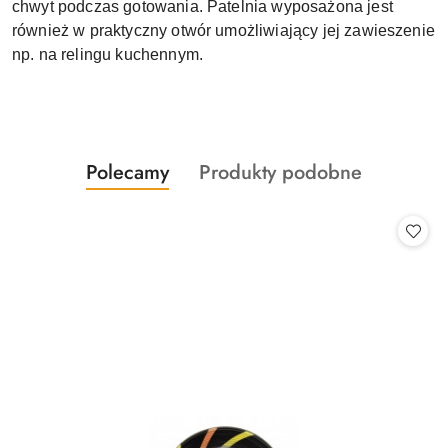
chwyt podczas gotowania. Patelnia wyposażona jest
również w praktyczny otwór umożliwiający jej zawieszenie
np. na relingu kuchennym.
Produkty
Produkty
Polecamy
Produkty podobne
Pomiń karuzelę produktów
o
o
statusie:
statusie: