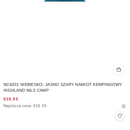
NC6031 NIEBIESKO- JASNO SZARY NAMIOT KEMPINGOWY
HIGHLAND NILS CAMP
616.55
Cena
Najniższa
Najniższa cena:
616.55
promocyjna:
cena
z
30
dni