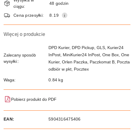
Wysyłka w
i
48 godzin
ciągu:
dostawa
Wyślij
Cena przesyłki:
8.19
Więcej o produkcie
DPD Kurier, DPD Pickup, GLS, Kurier24
InPost, MiniKurier24 InPost, One Box, One
Zalecany sposób
wysyłki::
Kurier, Orlen Paczka, Paczkomat B, Poczta
odbiór w pkt, Pocztex
Waga:
0.84 kg
Pobierz produkt do PDF
EAN:
5904316475406