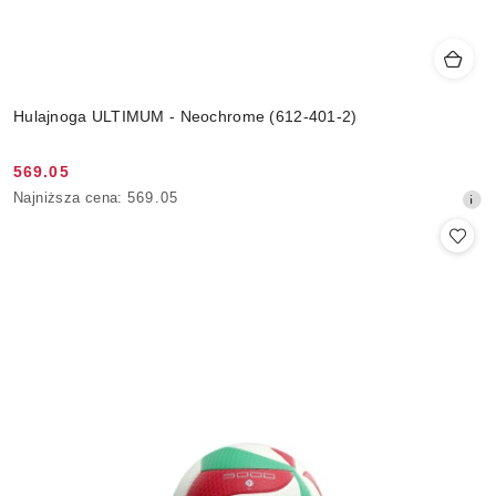
Hulajnoga ULTIMUM - Neochrome (612-401-2)
569.05
Cena
Najniższa
Najniższa cena:
569.05
promocyjna:
cena
z
30
dni
przed
obniżką