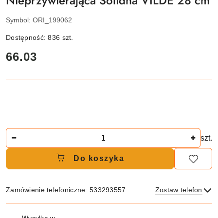
Nieprzywierająca Solidna VILDE 28 cm
Symbol:
ORI_199062
Dostępność:
836
szt.
cena:
66.03
Ilość
szt.
Do koszyka
Zamówienie telefoniczne: 533293557
Zostaw telefon
Dostępność