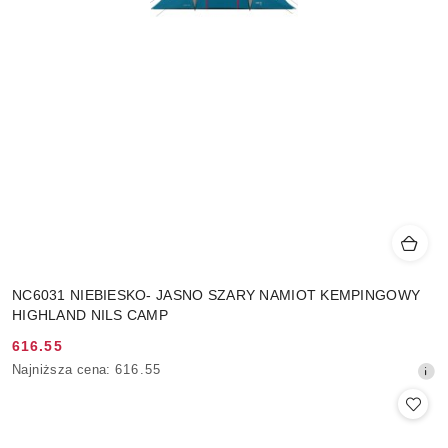
NC6031 NIEBIESKO- JASNO SZARY NAMIOT KEMPINGOWY
HIGHLAND NILS CAMP
616.55
Cena
Najniższa
Najniższa cena:
616.55
promocyjna:
cena
z
30
dni