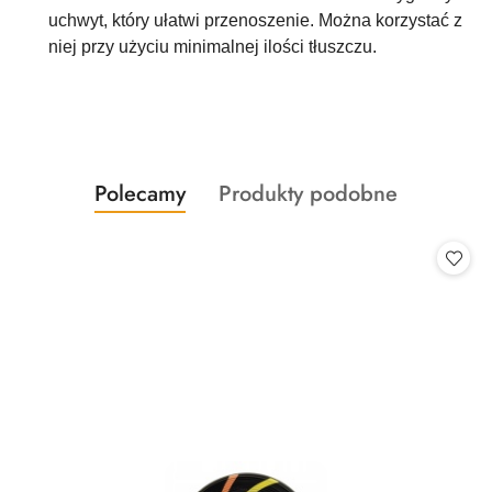
uchwyt, który ułatwi przenoszenie. Można korzystać z
niej przy użyciu minimalnej ilości tłuszczu.
Produkty
Produkty
Polecamy
Produkty podobne
Pomiń karuzelę produktów
o
o
statusie:
statusie: