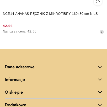
NCR14 ANANAS RĘCZNIK Z MIKROFIBRY 160x80 cm NILS
42.66
Cena
Najniższa
Najniższa cena:
42.66
promocyjna:
cena
z
30
dni
przed
obniżką
Dane adresowe
Informacje
O sklepie
Dodatkowe