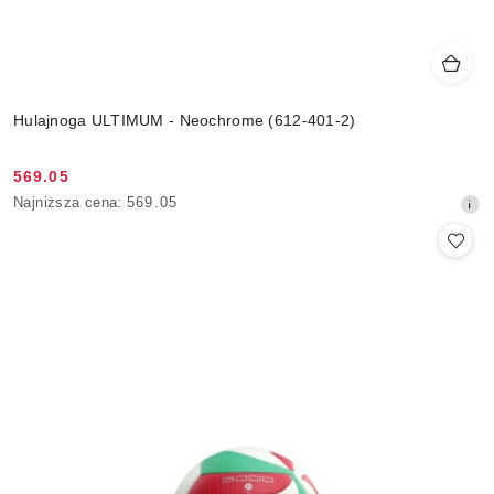
Hulajnoga ULTIMUM - Neochrome (612-401-2)
569.05
Cena
Najniższa
Najniższa cena:
569.05
promocyjna:
cena
z
30
dni
przed
obniżką