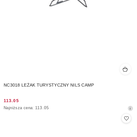
NC3018 LEŻAK TURYSTYCZNY NILS CAMP
113.05
Cena
Najniższa
Najniższa cena:
113.05
promocyjna:
cena
z
30
dni
przed