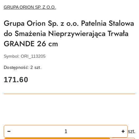
NAZWA
GRUPA ORION SP. Z O.O.
PRODUCENTA:
Grupa Orion Sp. z o.o. Patelnia Stalowa
do Smażenia Nieprzywierająca Trwała
GRANDE 26 cm
Symbol:
ORI_113205
Dostępność:
2
szt.
cena:
171.60
Ilość
szt.