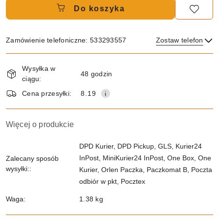
Do koszyka
Zamówienie telefoniczne: 533293557
Zostaw telefon
Dostępność
Wysyłka w
i
48 godzin
ciągu:
dostawa
Wyślij
Cena przesyłki:
8.19
Więcej o produkcie
DPD Kurier, DPD Pickup, GLS, Kurier24
InPost, MiniKurier24 InPost, One Box, One
Zalecany sposób
wysyłki::
Kurier, Orlen Paczka, Paczkomat B, Poczta
odbiór w pkt, Pocztex
Waga:
1.38 kg