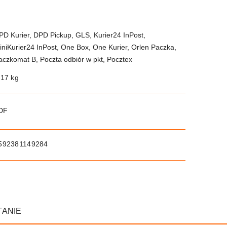
PD Kurier, DPD Pickup, GLS, Kurier24 InPost,
iniKurier24 InPost, One Box, One Kurier, Orlen Paczka,
aczkomat B, Poczta odbiór w pkt, Pocztex
.17 kg
PDF
592381149284
TANIE