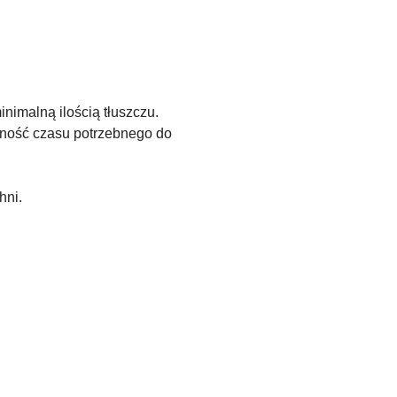
imalną ilością tłuszczu.
dność czasu potrzebnego do
hni.