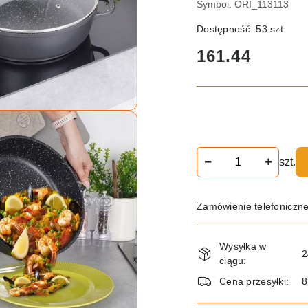
Symbol:
ORI_113113
Dostępność:
53
szt.
cena:
161.44
Ilość
szt.
Zamówienie telefoniczn
Dostępność
Wysyłka w
i
2
ciągu:
dostawa
Cena przesyłki:
8