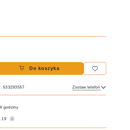
Do koszyka
e: 533293557
Zostaw telefon
Wyślij
4 godziny
.19