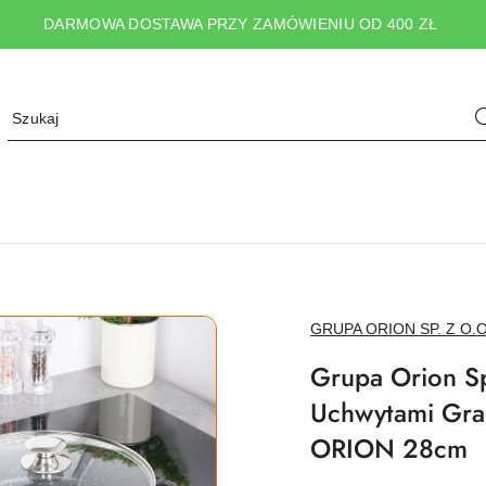
DARMOWA DOSTAWA PRZY ZAMÓWIENIU OD 400 ZŁ
NAZWA
GRUPA ORION SP. Z O.O
PRODUCENTA:
Grupa Orion Sp
Uchwytami Gran
ORION 28cm