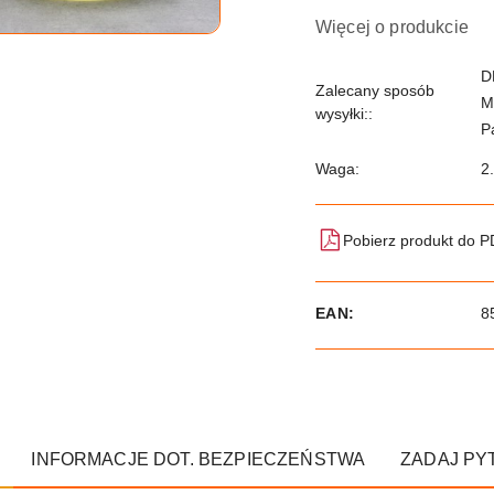
Więcej o produkcie
D
Zalecany sposób
M
wysyłki::
P
Waga:
2
Pobierz produkt do 
EAN:
8
INFORMACJE DOT. BEZPIECZEŃSTWA
ZADAJ PY