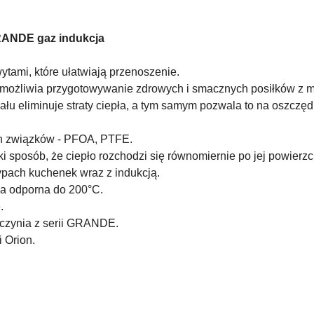
GRANDE gaz indukcja
ami, które ułatwiają przenoszenie.
możliwia przygotowywanie zdrowych i smacznych posiłków z min
łu eliminuje straty ciepła, a tym samym pozwala to na oszczę
ch związków - PFOA, PTFE.
ki sposób, że ciepło rozchodzi się równomiernie po jej powierzc
pach kuchenek wraz z indukcją.
wa odporna do 200°C.
.
aczynia z serii GRANDE.
 Orion.