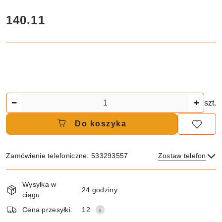
cena:
140.11
Ilość
szt.
Do koszyka
Zamówienie telefoniczne: 533293557
Zostaw telefon
Dostępność
Wysyłka w
i
24 godziny
ciągu:
dostawa
Wyślij
Cena przesyłki:
12