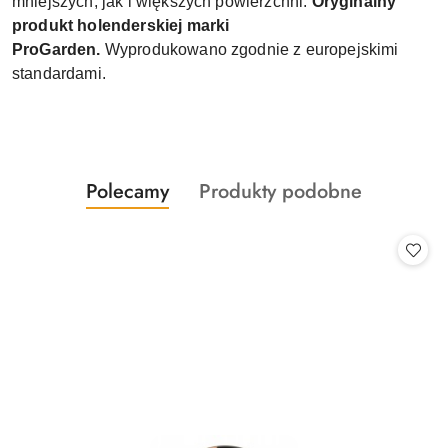
mniejszych, jak i większych powierzchni.
Oryginalny
produkt holenderskiej marki
ProGarden.
Wyprodukowano zgodnie z europejskimi
standardami.
Produkty
Produkty
Polecamy
Produkty podobne
Pomiń karuzelę produktów
o
o
statusie:
statusie: