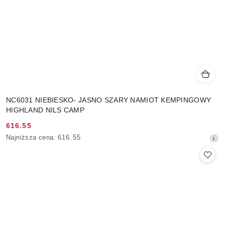
NC6031 NIEBIESKO- JASNO SZARY NAMIOT KEMPINGOWY
HIGHLAND NILS CAMP
616.55
Cena
Najniższa
Najniższa cena:
616.55
promocyjna:
cena
z
30
dni
przed
obniżką