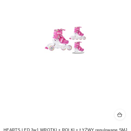
HEARTS LED 3w1 WROTKI + ROLKI + ŁYŻWY regulowane SMJ