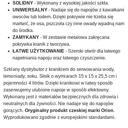
SOLIDNY
- Wykonany z wysokiej jakości szkła.
UNIWERSALNY
- Nadaje się do napojów z kawałkami
owoców lub lodem. Dzięki pokrywie nie trzeba się
martwić, że osa, pszczoła czy inne owady wpadną nam
do środka.
ZAMYKANY
- W zestawie metalowa zakręcana
pokrywka kranik z tworzywa.
ŁATWE UŻYTKOWANIE
- Szeroki otwór dla łatwego
napełniania napoju oraz łatwego czyszczenie.
Szklany dystrybutor z kranikiem do serwowania wody,
lemoniady, soku. Słoik o wymiarach 15 x 15 x 25,5 cm i
pojemności 4 litrów. Dzięki kranikowi w łatwy sposób
zaserwujemy ulubione napoje w sposób efektowny.
Wykonany jest z materiałów bezpiecznych dla zdrowia i
neutralnych dla żywności. Nie nadaje się do napojów
gorących.
Oryginalny produkt czeskiej marki Orion.
Wyprodukowano zgodnie z europejskimi standardami.