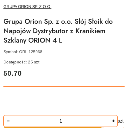
NAZWA
GRUPA ORION SP. Z O.O.
PRODUCENTA:
Grupa Orion Sp. z o.o. Słój Słoik do
Napojów Dystrybutor z Kranikiem
Szklany ORION 4 L
Symbol:
ORI_125968
Dostępność:
25
szt.
cena:
50.70
Ilość
szt.