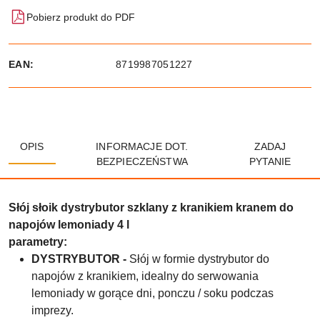
Pobierz produkt do PDF
EAN:
8719987051227
OPIS
INFORMACJE DOT.
ZADAJ
BEZPIECZEŃSTWA
PYTANIE
Słój słoik dystrybutor szklany z kranikiem kranem do
napojów lemoniady 4 l
parametry:
DYSTRYBUTOR -
Słój w formie dystrybutor do
napojów z kranikiem, idealny do serwowania
lemoniady w gorące dni, ponczu / soku podczas
imprezy.