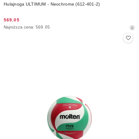
Hulajnoga ULTIMUM - Neochrome (612-401-2)
569.05
Cena
Najniższa
Najniższa cena:
569.05
promocyjna:
cena
z
30
dni
przed
obniżką