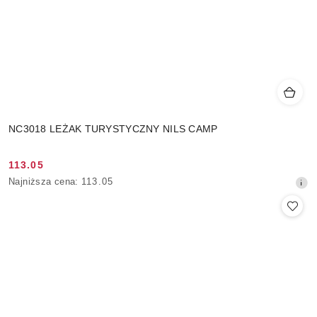
NC3018 LEŻAK TURYSTYCZNY NILS CAMP
113.05
Cena
Najniższa
Najniższa cena:
113.05
promocyjna:
cena
z
30
dni
przed
obniżką