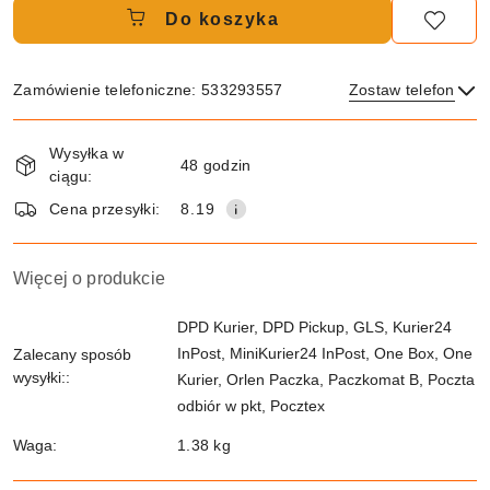
Do koszyka
Zamówienie telefoniczne: 533293557
Zostaw telefon
Dostępność
Wysyłka w
i
48 godzin
ciągu:
dostawa
Wyślij
Cena przesyłki:
8.19
Więcej o produkcie
DPD Kurier, DPD Pickup, GLS, Kurier24
InPost, MiniKurier24 InPost, One Box, One
Zalecany sposób
wysyłki::
Kurier, Orlen Paczka, Paczkomat B, Poczta
odbiór w pkt, Pocztex
Waga:
1.38 kg