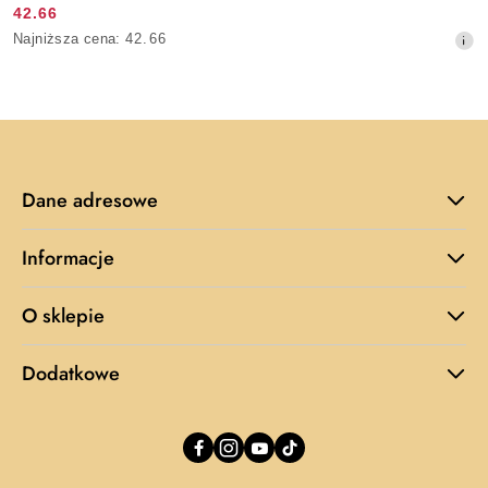
42.66
Cena
Najniższa
Najniższa cena:
42.66
promocyjna:
cena
z
30
dni
przed
obniżką
Dane adresowe
Informacje
O sklepie
Dodatkowe