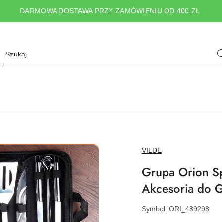
DARMOWA DOSTAWA PRZY ZAMÓWIENIU OD 400 ZŁ
NAZWA
VILDE
PRODUCENTA:
Grupa Orion Sp
Akcesoria do G
Symbol:
ORI_489298