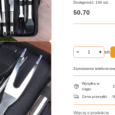
Dostępność:
104
szt.
cena:
50.70
Ilość
szt.
Zamówienie telefoniczn
Dostępność
Wysyłka w
i
2
ciągu:
dostawa
Cena przesyłki:
8
Więcej o produkcie