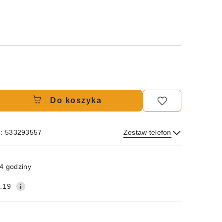
Do koszyka
e: 533293557
Zostaw telefon
Wyślij
4 godziny
.19