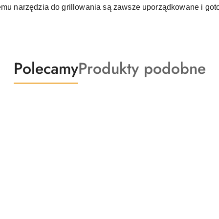
temu narzędzia do grillowania są zawsze uporządkowane i got
Produkty
Produkty
Polecamy
Produkty podobne
o
o
statusie:
statusie: