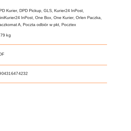
PD Kurier, DPD Pickup, GLS, Kurier24 InPost,
iniKurier24 InPost, One Box, One Kurier, Orlen Paczka,
aczkomat A, Poczta odbiór w pkt, Pocztex
.79 kg
PDF
904316474232