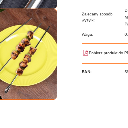
D
Zalecany sposób
M
wysyłki::
P
Waga:
0
Pobierz produkt do 
EAN:
5