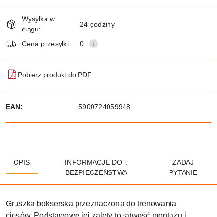
Dostępność
Wysyłka w
i
24 godziny
ciągu:
dostawa
Wyślij
Cena przesyłki:
0
Pobierz produkt do PDF
EAN:
5900724059948
OPIS
INFORMACJE DOT.
ZADAJ
BEZPIECZEŃSTWA
PYTANIE
Gruszka bokserska przeznaczona do trenowania
ciosów. Podstawowe jej zalety to łatwość montażu i