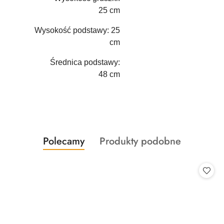
25 cm
Wysokość podstawy: 25
cm
Średnica podstawy:
48 cm
Produkty
Produkty
Polecamy
Produkty podobne
Pomiń karuzelę produktów
o
o
statusie:
statusie: