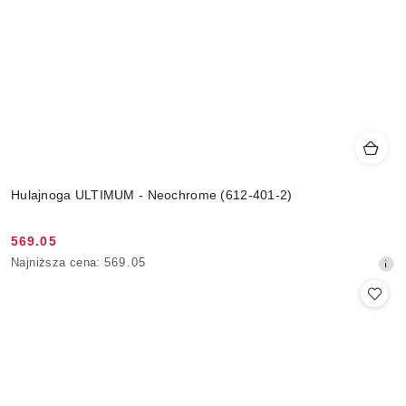
Hulajnoga ULTIMUM - Neochrome (612-401-2)
569.05
Cena
Najniższa
Najniższa cena:
569.05
promocyjna:
cena
z
30
dni
przed
obniżką