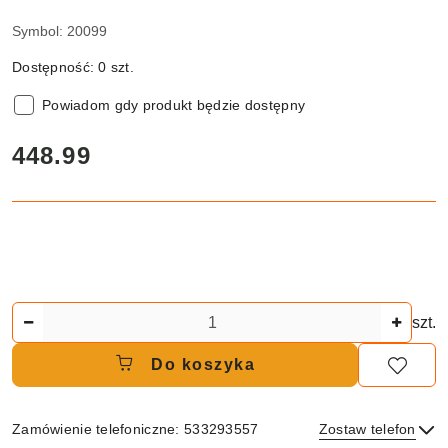
Symbol:
20099
Dostępność:
0
szt.
Powiadom gdy produkt będzie dostępny
cena:
448.99
Ilość
szt.
Do koszyka
Zamówienie telefoniczne: 533293557
Zostaw telefon