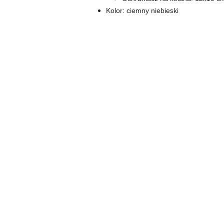
Kolor: ciemny niebieski
Pomiń karuzelę produktów