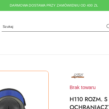
DARMOWA DOSTAWA PRZY ZAMÓWIENIU OD 400 ZŁ
NAZWA
PRODUCENTA:
NILS
EXTREME
Brak towaru
H110 ROZM. S
OCHRANIACZ