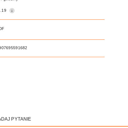
.19
PDF
907695591682
ADAJ PYTANIE