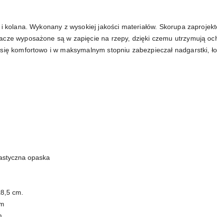
e i kolana. Wykonany z wysokiej jakości materiałów. Skorupa zaproje
acze wyposażone są w zapięcie na rzepy, dzięki czemu utrzymują oc
się komfortowo i w maksymalnym stopniu zabezpieczał nadgarstki, ło
lastyczna opaska
x8,5 cm.
cm
m