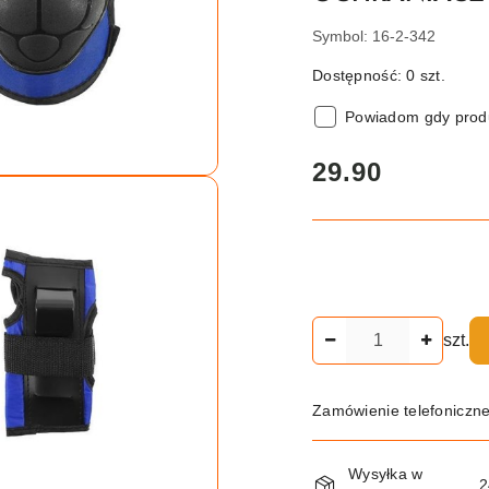
Symbol:
16-2-342
Dostępność:
0
szt.
Powiadom gdy produ
cena:
29.90
Ilość
szt.
Zamówienie telefoniczn
Dostępność
Wysyłka w
2