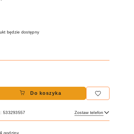
kt będzie dostępny
Do koszyka
e: 533293557
Zostaw telefon
Wyślij
4 godziny