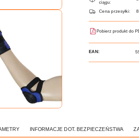
i
ciągu:
dostawa
Cena przesyłki:
8
Pobierz produkt do 
EAN:
5
AMETRY
INFORMACJE DOT. BEZPIECZEŃSTWA
Z