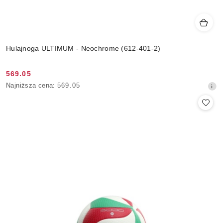
Hulajnoga ULTIMUM - Neochrome (612-401-2)
569.05
Cena
Najniższa
Najniższa cena:
569.05
promocyjna:
cena
z
30
dni
przed
obniżką