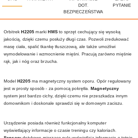
DOT.
PYTANIE
BEZPIECZEŃSTWA
Orbitrek
H2205
marki
HMS
to sprzęt cechujący się wysoką
jakością, dzięki czemu posłuży długi czas. Pozwoli zredukować
masę ciała, spalić tkankę tłuszczową, ale także umożliwi
wymodelowanie i wzmocnienie mięśni. Pracują zarówno mięśnie
rąk, jak i nóg oraz brzucha.
Model
H2205
ma magnetyczny system oporu. Opór regulowany
jest w prosty sposób - za pomocą pokrętła.
Magnetyczny
system jest bardzo cichy, dzięki czemu nie przeszkadza innym
domownikom i doskonale sprawdzi się w domowym zaciszu.
Urządzenie posiada również funkcjonalny komputer
wyświetlający informacje o czasie treningu czy kaloriach.
Sensory
dotykowe mierzące puls wyświetlają informacje o tętnie,