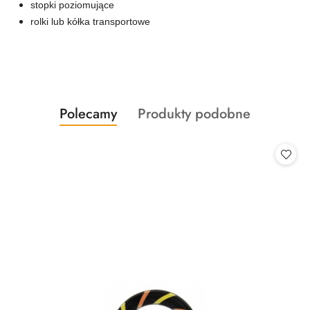
stopki poziomujące
rolki lub kółka transportowe
Produkty
Produkty
Polecamy
Produkty podobne
Pomiń karuzelę produktów
o
o
statusie:
statusie: