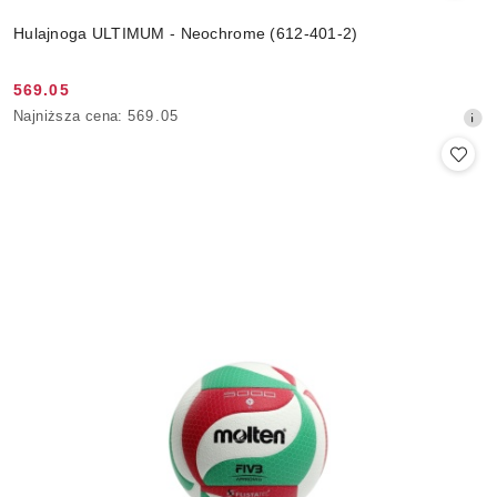
Hulajnoga ULTIMUM - Neochrome (612-401-2)
569.05
Cena
Najniższa
Najniższa cena:
569.05
promocyjna:
cena
z
30
dni
przed
obniżką