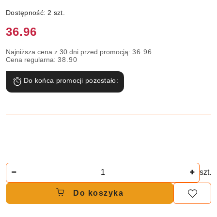
Dostępność:
2
szt.
Cena:
36.96
Najniższa cena z 30 dni przed promocją:
36.96
Cena regularna:
38.90
Do końca promocji pozostało:
Ilość
szt.
Do koszyka