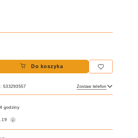
Do koszyka
e: 533293557
Zostaw telefon
Wyślij
4 godziny
.19