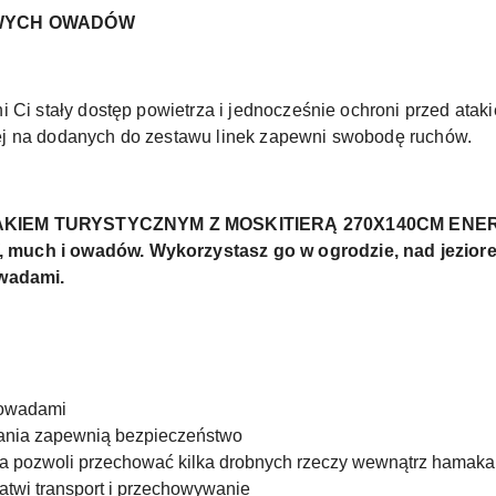
IWYCH OWADÓW
i Ci stały dostęp powietrza i jednocześnie ochroni przed ata
ej na dodanych do zestawu linek zapewni swobodę ruchów.
MAKIEM TURYSTYCZNYM Z MOSKITIERĄ 270X140CM ENERO
uch i owadów. Wykorzystasz go w ogrodzie, nad jeziorem,
owadami.
 owadami
wania zapewnią bezpieczeństwo
 pozwoli przechować kilka drobnych rzeczy wewnątrz hamaka
atwi transport i przechowywanie