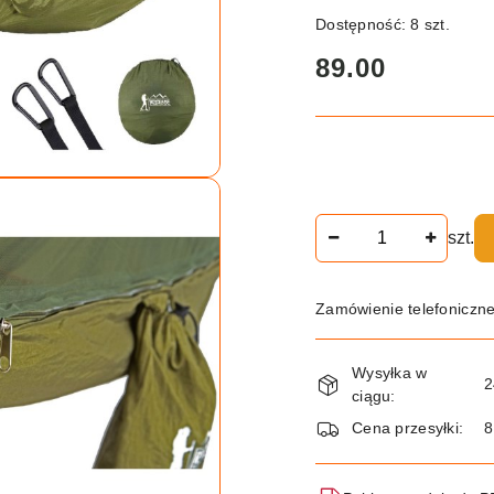
Dostępność:
8
szt.
cena:
89.00
Ilość
szt.
Zamówienie telefoniczn
Dostępność
Wysyłka w
i
2
ciągu:
dostawa
Cena przesyłki:
8