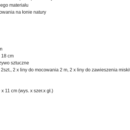
ego materiału
owania na łonie natury
 m
x 18 cm
rzywo sztuczne
szt., 2 x liny do mocowania 2 m, 2 x liny do zawieszenia miski
 11 cm (wys. x szer.x gł.)