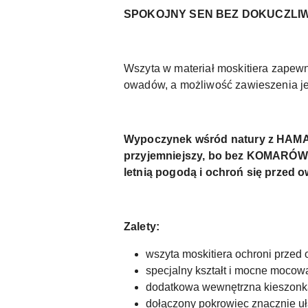
SPOKOJNY SEN BEZ DOKUCZL
Wszyta w materiał moskitiera zapewn
owadów, a możliwość zawieszenia j
Wypoczynek wśród natury z HA
przyjemniejszy, bo bez KOMARÓW, m
letnią pogodą i ochroń się przed 
Zalety:
wszyta moskitiera ochroni przed
specjalny kształt i mocne moco
dodatkowa wewnętrzna kieszonka
dołączony pokrowiec znacznie uł