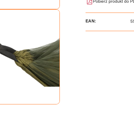
Pobierz produkt do 
EAN:
5