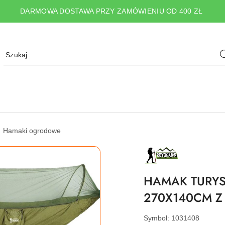
DARMOWA DOSTAWA PRZY ZAMÓWIENIU OD 400 ZŁ
Hamaki ogrodowe
NAZWA
PRODUCENTA:
ROYOKAMP
HAMAK TURY
270X140CM Z 
Symbol:
1031408