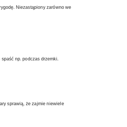
wygodę. Niezastąpiony zarówno we
o spaść np. podczas drzemki.
ry sprawią, że zajmie niewiele