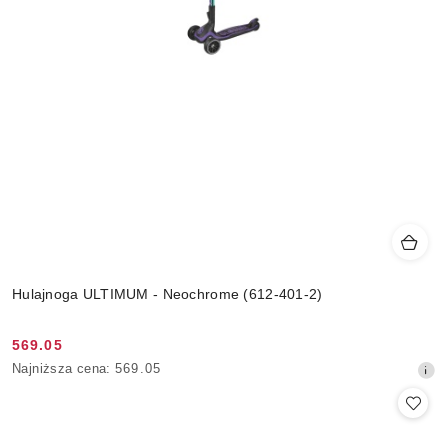
Hulajnoga ULTIMUM - Neochrome (612-401-2)
569.05
Cena
Najniższa
Najniższa cena:
569.05
promocyjna:
cena
z
30
dni