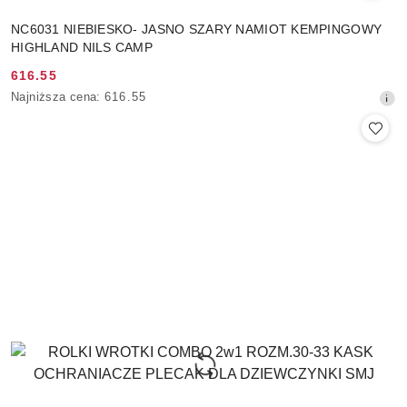
NC6031 NIEBIESKO- JASNO SZARY NAMIOT KEMPINGOWY
HIGHLAND NILS CAMP
616.55
Cena
Najniższa
Najniższa cena:
616.55
promocyjna:
cena
z
30
dni
przed
obniżką