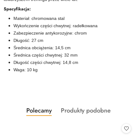
Specyfikacja:
Materiał: chromowana stal
Wykończenie części chwytnej: radełkowana
Zabezpieczenie antykorozyjne: chrom
Długość: 27 cm
Średnica obciążenia: 14,5 cm
Średnica części chwytnej: 32 mm
Długość części chwytnej: 14,8 cm
Waga: 10 kg
Produkty
Produkty
Polecamy
Produkty podobne
Pomiń karuzelę produktów
o
o
statusie:
statusie: