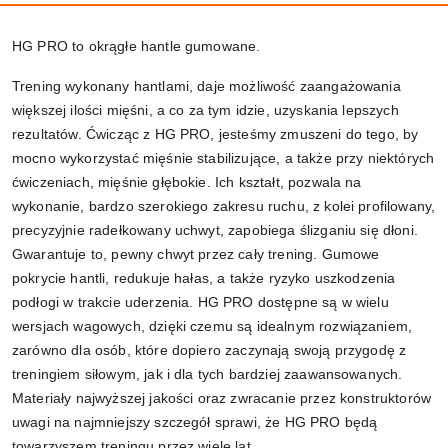
HG PRO to okrągłe hantle gumowane.
Trening wykonany hantlami, daje możliwość zaangażowania
większej ilości mięśni, a co za tym idzie, uzyskania lepszych
rezultatów. Ćwicząc z HG PRO, jesteśmy zmuszeni do tego, by
mocno wykorzystać mięśnie stabilizujące, a także przy niektórych
ćwiczeniach, mięśnie głębokie. Ich kształt, pozwala na
wykonanie, bardzo szerokiego zakresu ruchu, z kolei profilowany,
precyzyjnie radełkowany uchwyt, zapobiega ślizganiu się dłoni.
Gwarantuje to, pewny chwyt przez cały trening. Gumowe
pokrycie hantli, redukuje hałas, a także ryzyko uszkodzenia
podłogi w trakcie uderzenia. HG PRO dostępne są w wielu
wersjach wagowych, dzięki czemu są idealnym rozwiązaniem,
zarówno dla osób, które dopiero zaczynają swoją przygodę z
treningiem siłowym, jak i dla tych bardziej zaawansowanych.
Materiały najwyższej jakości oraz zwracanie przez konstruktorów
uwagi na najmniejszy szczegół sprawi, że HG PRO będą
towarzyszem treningu przez wiele lat.