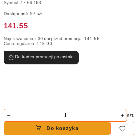
Symbol:
17-66-153
Dostępność:
97
szt.
Cena:
141.55
Najniższa cena z 30 dni przed promocją:
141.55
Cena regularna:
149.00
Do końca promocji pozostało:
Ilość
szt.
Do koszyka