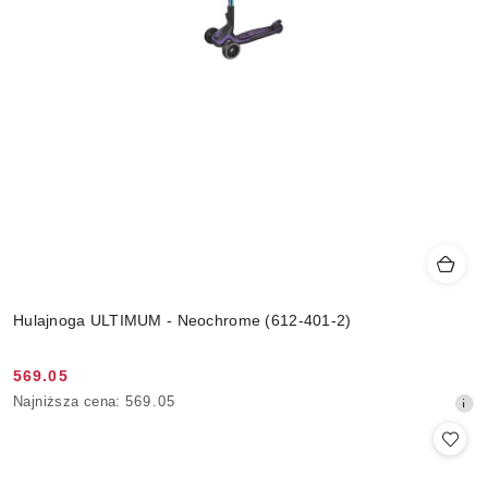
Hulajnoga ULTIMUM - Neochrome (612-401-2)
569.05
Cena
Najniższa
Najniższa cena:
569.05
promocyjna:
cena
z
30
dni