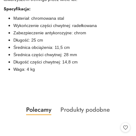
Specyfikacja:
Materiał: chromowana stal
Wykończenie części chwytnej: radełkowana
Zabezpieczenie antykorozyjne: chrom
Długość: 25 cm
Średnica obciążenia: 11,5 cm
Średnica części chwytnej: 28 mm
Długość części chwytnej: 14,8 cm
Waga: 4 kg
Produkty
Produkty
Polecamy
Produkty podobne
Pomiń karuzelę produktów
o
o
statusie:
statusie: