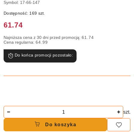
Symbol:
17-66-147
Dostępność:
169
szt.
Cena:
61.74
Najniższa cena z 30 dni przed promocją:
61.74
Cena regularna:
64.99
Do końca promocji pozostało:
Ilość
szt.
Do koszyka