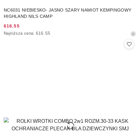
NC6031 NIEBIESKO- JASNO SZARY NAMIOT KEMPINGOWY
HIGHLAND NILS CAMP
616.55
Cena
Najniższa
Najniższa cena:
616.55
promocyjna:
cena
z
30
dni
przed
obniżką