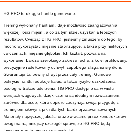
HG PRO to okrągłe hantle gumowane.
Trening wykonany hantlami, daje możliwość zaangażowania
większej ilości mięśni, a co za tym idzie, uzyskania lepszych
rezultatów. Ćwicząc z HG PRO, jesteśmy zmuszeni do tego, by
mocno wykorzystać mięśnie stabilizujące, a także przy niektórych
ćwiczeniach, mięśnie głębokie. Ich kształt, pozwala na
wykonanie, bardzo szerokiego zakresu ruchu, z kolei profilowany,
precyzyjnie radełkowany uchwyt, zapobiega ślizganiu się dłoni.
Gwarantuje to, pewny chwyt przez cały trening. Gumowe
pokrycie hantli, redukuje hałas, a także ryzyko uszkodzenia
podłogi w trakcie uderzenia. HG PRO dostępne są w wielu
wersjach wagowych, dzięki czemu są idealnym rozwiązaniem,
zarówno dla osób, które dopiero zaczynają swoją przygodę z
treningiem siłowym, jak i dla tych bardziej zaawansowanych.
Materiały najwyższej jakości oraz zwracanie przez konstruktorów
uwagi na najmniejszy szczegół sprawi, że HG PRO będą
towarzyszem treningu przez wiele lat.