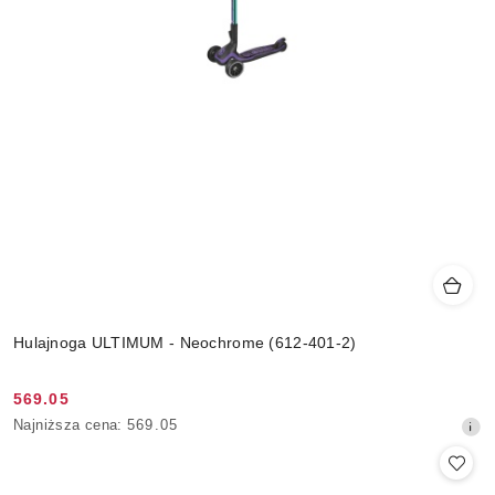
Hulajnoga ULTIMUM - Neochrome (612-401-2)
569.05
Cena
Najniższa
Najniższa cena:
569.05
promocyjna:
cena
z
30