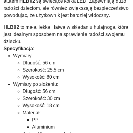
atutem
HLB02
są świecące kółka LED. Zapewniają dużo
radości dzieciom, ale również zwiększają bezpieczeństwo
powodując, że użytkownik jest bardziej widoczny.
HLB02
to mała, lekka i łatwa w składaniu hulajnoga, która
jest idealnym sposobem na sprawienie radości swojemu
dziecku.
Specyfikacja:
Wymiary:
Długość: 56 cm
Szerokość: 25,5 cm
Wysokość: 80 cm
Wymiary po złożeniu:
Długość: 56 cm
Szerokość: 30 cm
Wysokość: 18 cm
Materiał:
PP
Aluminium