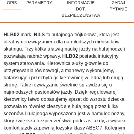
OPIS
PARAMETRY
INFORMACJE
ZADAJ
DOT.
PYTANIE
BEZPIECZEŃSTWA
HLB02
marki
NILS
to hulajnoga trójkołowa, ktora jest
idealnym rozwiązaniem dla najmłodszych miłośników
skatingu. Trzy kółka ułatwią naukę jazdy na hulajnodze i
pozwalają nabrać wprawy.
HLB02
posiada intuicyjny
system sterowania. Kierownica służy głównie do
utrzymywania równowagi, a manewry wykonujemy,
balansując i przechylając kierownicę w jedną lub drugą
stronę. Takie rozwiązanie świetnie sprawdza się u
najmłodszych pasjonatów jazdy. Dzięki regulowanej
kierownicy łatwo dopasujemy sprzęt do wzrostu dziecka,
pozwala to również cieszyć się hulajnogą przez kilka
sezonów. Hulajnoga wyposażona jest w hamulec nożny,
który zwiększa bezpieczeństwo podczas jazdy, a wysoki
komfort jazdy zapewnią łożyska klasy ABEC7. Kolejnym