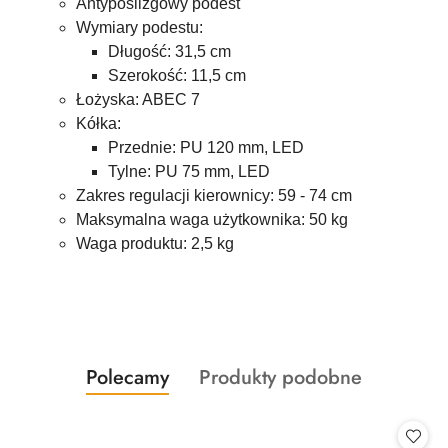
Antypoślizgowy podest
Wymiary podestu:
Długość: 31,5 cm
Szerokość: 11,5 cm
Łożyska: ABEC 7
Kółka:
Przednie: PU 120 mm, LED
Tylne: PU 75 mm, LED
Zakres regulacji kierownicy: 59 - 74 cm
Maksymalna waga użytkownika: 50 kg
Waga produktu: 2,5 kg
Produkty
Produkty
Polecamy
Produkty podobne
Pomiń karuzelę produktów
o
o
statusie:
statusie: