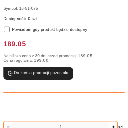
Symbol:
16-51-075
Dostępność:
0
szt.
Powiadom gdy produkt będzie dostępny
Cena:
189.05
Najniższa cena z 30 dni przed promocją:
189.05
Cena regularna:
199.00
Do końca promocji pozostało:
Ilość
szt.