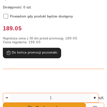
Dostępność:
0
szt.
Powiadom gdy produkt będzie dostępny
Cena:
189.05
Najniższa cena z 30 dni przed promocją:
189.05
Cena regularna:
199.00
Do końca promocji pozostało:
Ilość
szt.