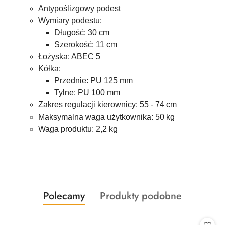
Antypoślizgowy podest
Wymiary podestu:
Długość: 30 cm
Szerokość: 11 cm
Łożyska: ABEC 5
Kółka:
Przednie: PU 125 mm
Tylne: PU 100 mm
Zakres regulacji kierownicy: 55 - 74 cm
Maksymalna waga użytkownika: 50 kg
Waga produktu: 2,2 kg
Produkty
Produkty
Polecamy
Produkty podobne
Pomiń karuzelę produktów
o
o
statusie:
statusie: