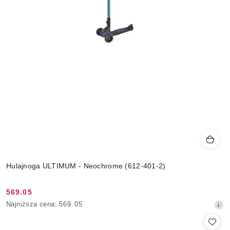
Hulajnoga ULTIMUM - Neochrome (612-401-2)
569.05
Cena
Najniższa
Najniższa cena:
569.05
promocyjna:
cena
z