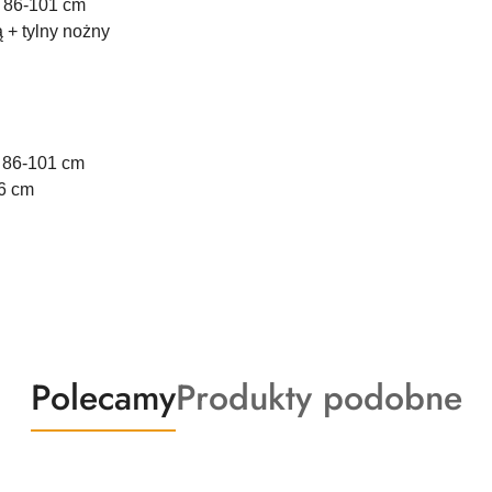
: 86-101 cm
 + tylny nożny
x 86-101 cm
16 cm
Produkty
Produkty
Polecamy
Produkty podobne
o
o
statusie:
statusie: