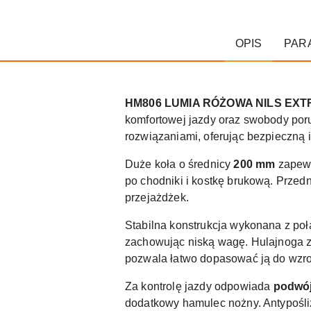
OPIS
PAR
HM806 LUMIA RÓŻOWA NILS EX
komfortowej jazdy oraz swobody poru
rozwiązaniami, oferując bezpieczną i
Duże koła o średnicy
200 mm
zapewn
po chodniki i kostkę brukową. Przed
przejażdżek.
Stabilna konstrukcja wykonana z po
zachowując niską wagę. Hulajnoga 
pozwala łatwo dopasować ją do wzro
Za kontrolę jazdy odpowiada
podwó
dodatkowy hamulec nożny. Antypośli