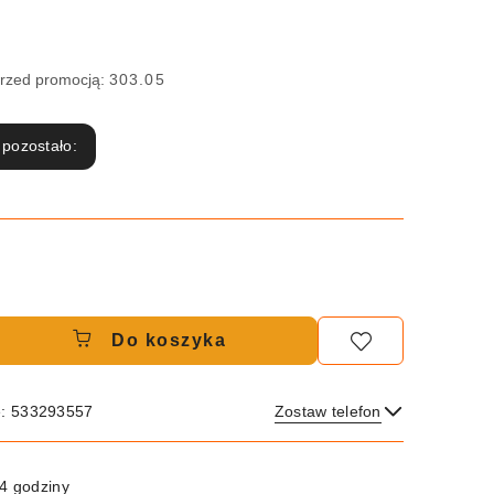
przed promocją:
303.05
 pozostało:
Do koszyka
e: 533293557
Zostaw telefon
Wyślij
4 godziny