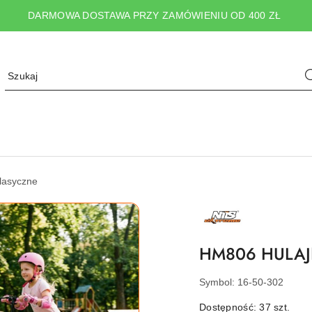
DARMOWA DOSTAWA PRZY ZAMÓWIENIU OD 400 ZŁ
klasyczne
NAZWA
PRODUCENTA:
NILS
EXTREME
HM806 HULAJ
Symbol:
16-50-302
Dostępność:
37
szt.