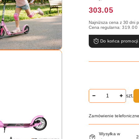
Cena:
303.05
Najniższa cena z 30 dni 
Cena regularna:
319.00
Do końca promocji
Ilość
szt.
Zamówienie telefoniczn
Dostępność
Wysyłka w
2