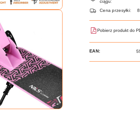
i
ciągu:
dostawa
Cena przesyłki:
8
Pobierz produkt do 
EAN:
5