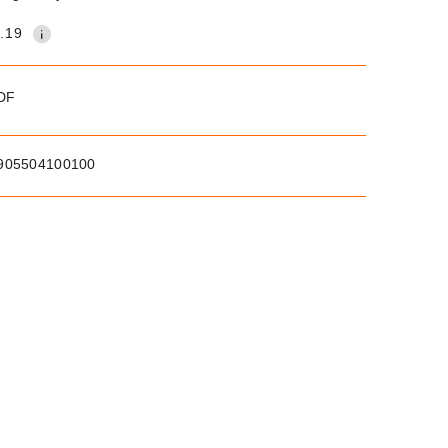
.19
PDF
905504100100