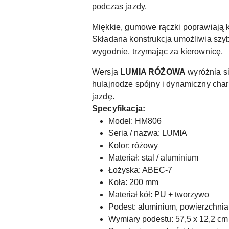
podczas jazdy.
Miękkie, gumowe rączki poprawiają k
Składana konstrukcja umożliwia szybk
wygodnie, trzymając za kierownicę.
Wersja
LUMIA RÓŻOWA
wyróżnia s
hulajnodze spójny i dynamiczny chara
jazdę.
Specyfikacja:
Model: HM806
Seria / nazwa: LUMIA
Kolor: różowy
Materiał: stal / aluminium
Łożyska: ABEC-7
Koła: 200 mm
Materiał kół: PU + tworzywo
Podest: aluminium, powierzchnia
Wymiary podestu: 57,5 x 12,2 cm