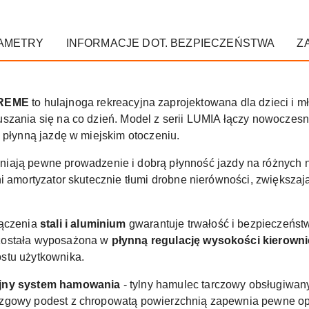
AMETRY
INFORMACJE DOT. BEZPIECZEŃSTWA
Z
TREME
to hulajnoga rekreacyjna zaprojektowana dla dzieci i mł
szania się na co dzień. Model z serii LUMIA łączy nowoczesn
 płynną jazdę w miejskim otoczeniu.
iają pewne prowadzenie i dobrą płynność jazdy na różnych n
ni amortyzator skutecznie tłumi drobne nierówności, zwiększa
łączenia
stali i aluminium
gwarantuje trwałość i bezpieczeńst
została wyposażona w
płynną regulację wysokości kierown
stu użytkownika.
jny system hamowania
- tylny hamulec tarczowy obsługiwan
zgowy podest z chropowatą powierzchnią zapewnia pewne opar