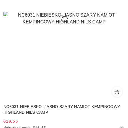
NC6031 NIEBIESKO- JASNO SZARY NAMIOT KEMPINGOWY
HIGHLAND NILS CAMP
616.55
Cena
Najniższa
Najniższa cena:
616.55