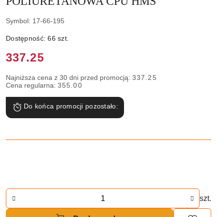
POLIURETANOWA CPU HMS
Symbol:
17-66-195
Dostępność:
66
szt.
Cena:
337.25
Najniższa cena z 30 dni przed promocją:
337.25
Cena regularna:
355.00
Do końca promocji pozostało:
Ilość
szt.