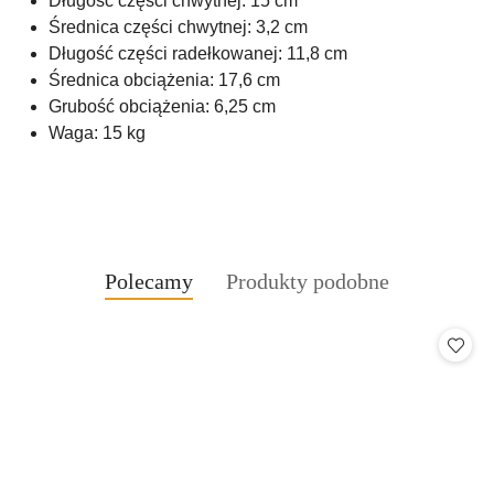
Długość części chwytnej: 15 cm
Średnica części chwytnej: 3,2 cm
Długość części radełkowanej: 11,8 cm
Średnica obciążenia: 17,6 cm
Grubość obciążenia: 6,25 cm
Waga: 15 kg
Produkty
Produkty
Polecamy
Produkty podobne
Pomiń karuzelę produktów
o
o
statusie:
statusie: