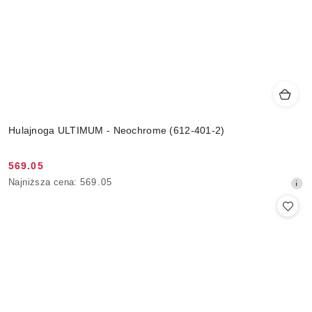
Hulajnoga ULTIMUM - Neochrome (612-401-2)
569.05
Cena
Najniższa
Najniższa cena:
569.05
promocyjna:
cena
z
30
dni
przed
obniżką