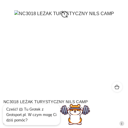
NC3018 LEŻAK TURYSTYCZNY NILS CAMP
113.05
Cena
Najniższa
Najniższa cena:
113.05
promocyjna:
cena