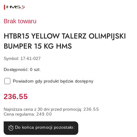
NAZWA
PRODUCENTA:
HMS
Brak towaru
HTBR15 YELLOW TALERZ OLIMPIJSKI
BUMPER 15 KG HMS
Symbol:
17-61-027
Dostępność:
0
szt.
Powiadom gdy produkt będzie dostępny
Cena:
236.55
Najniższa cena z 30 dni przed promocją:
236.55
Cena regularna:
249.00
Do końca promocji pozostało: