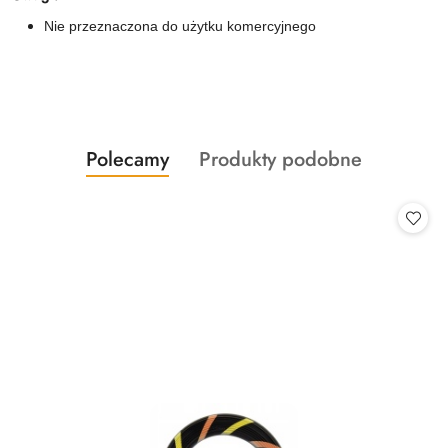
Nie przeznaczona do użytku komercyjnego
Produkty
Produkty
Polecamy
Produkty podobne
Pomiń karuzelę produktów
o
o
statusie:
statusie: