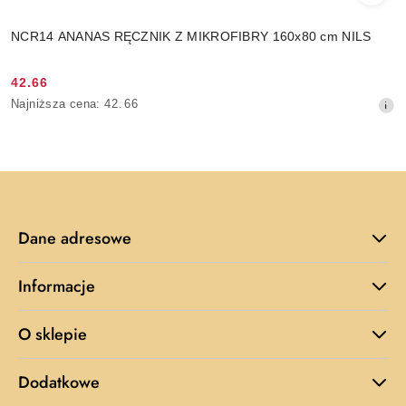
NCR14 ANANAS RĘCZNIK Z MIKROFIBRY 160x80 cm NILS
42.66
Cena
Najniższa
Najniższa cena:
42.66
promocyjna:
cena
z
30
dni
przed
obniżką
Dane adresowe
Informacje
O sklepie
Dodatkowe