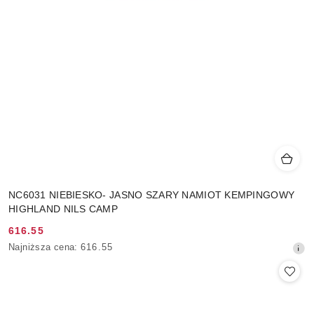
NC6031 NIEBIESKO- JASNO SZARY NAMIOT KEMPINGOWY
HIGHLAND NILS CAMP
616.55
Cena
Najniższa
Najniższa cena:
616.55
promocyjna:
cena
z
30
dni
przed