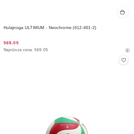
Hulajnoga ULTIMUM - Neochrome (612-401-2)
569.05
Cena
Najniższa
Najniższa cena:
569.05
promocyjna:
cena
z
30
dni
przed
obniżką