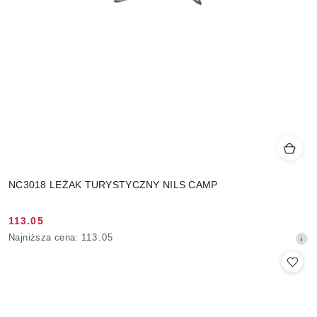
NC3018 LEŻAK TURYSTYCZNY NILS CAMP
113.05
Cena
Najniższa
Najniższa cena:
113.05
promocyjna:
cena
z
30
dni
przed
obniżką