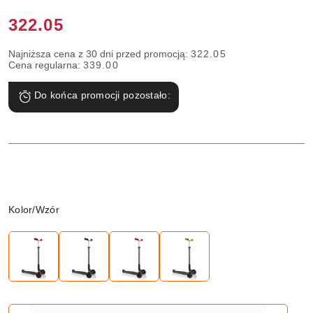
Cena:
322.05
Najniższa cena z 30 dni przed promocją:
322.05
Cena regularna:
339.00
Do końca promocji pozostało:
Wariant
Kolor/Wzór
Ilość