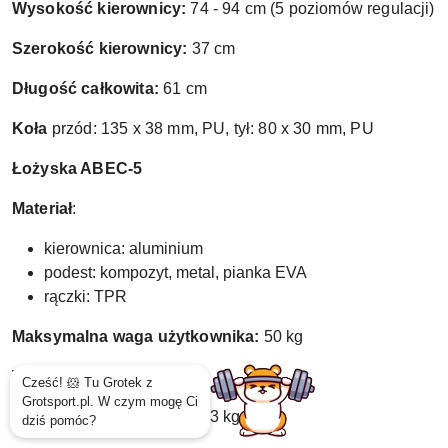
Wysokość kierownicy:
74 - 94 cm (5 poziomów regulacji)
Szerokość kierownicy:
37 cm
Długość całkowita:
61 cm
Koła
przód: 135 x 38 mm, PU, tył: 80 x 30 mm, PU
Łożyska ABEC-5
Materiał
:
kierownica: aluminium
podest: kompozyt, metal, pianka EVA
rączki: TPR
Maksymalna waga użytkownika:
50 kg
Waga produktu
: 3,38 kg
Waga z opakowaniem
: 4,33 kg