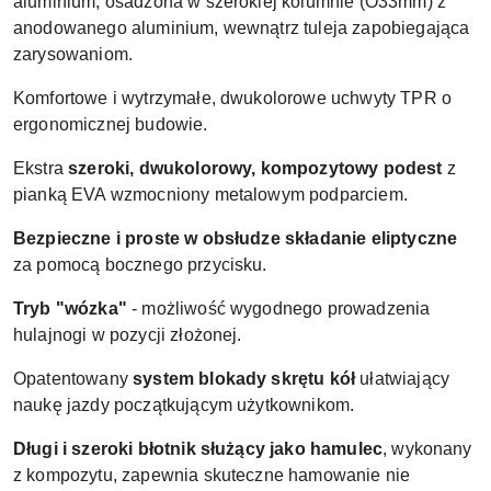
aluminium, osadzona w szerokiej kolumnie (O33mm) z
anodowanego aluminium, wewnątrz tuleja zapobiegająca
zarysowaniom.
Komfortowe i wytrzymałe, dwukolorowe uchwyty TPR o
ergonomicznej budowie.
Ekstra
szeroki, dwukolorowy, kompozytowy podest
z
pianką EVA wzmocniony metalowym podparciem.
Bezpieczne i proste w obsłudze składanie eliptyczne
za pomocą bocznego przycisku.
Tryb "wózka"
- możliwość wygodnego prowadzenia
hulajnogi w pozycji złożonej.
Opatentowany
system blokady skrętu kół
ułatwiający
naukę jazdy początkującym użytkownikom.
Długi i szeroki błotnik służący jako hamulec
, wykonany
z kompozytu, zapewnia skuteczne hamowanie nie