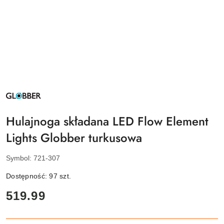
NAZWA
PRODUCENTA:
GLOBBER
Hulajnoga składana LED Flow Element
Lights Globber turkusowa
Symbol:
721-307
Dostępność:
97
szt.
cena:
519.99