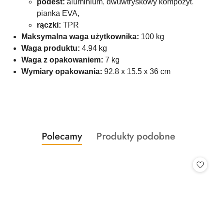
podest:
aluminium, dwuwtryskowy kompozyt,
pianka EVA,
rączki:
TPR
Maksymalna waga użytkownika:
100 kg
Waga produktu:
4.94 kg
Waga z opakowaniem:
7 kg
Wymiary opakowania:
92.8 x 15.5 x 36 cm
Produkty
Produkty
Polecamy
Produkty podobne
Pomiń karuzelę produktów
o
o
statusie:
statusie: