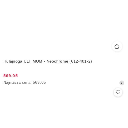
Hulajnoga ULTIMUM - Neochrome (612-401-2)
569.05
Cena
Najniższa
Najniższa cena:
569.05
promocyjna:
cena
z
30
dni
przed
obniżką