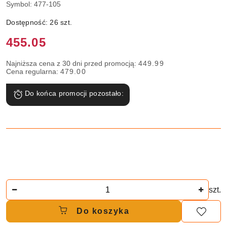
Symbol:
477-105
Dostępność:
26
szt.
Cena:
455.05
Najniższa cena z 30 dni przed promocją:
449.99
Cena regularna:
479.00
Do końca promocji pozostało:
Ilość
szt.
Do koszyka