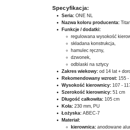
Specyfikacja:
Seria:
ONE NL
Nazwa koloru producenta:
Tita
Funkcje / dodatki:
regulowana wysokość kierow
składana konstrukcja,
hamulec ręczny,
dzwonek,
odblaski na sztycy
Zakres wiekowy:
od 14 lat + dor
Rekomendowany wzrost:
155 -
Wysokość kierownicy:
107 - 11
Szerokość kierownicy:
51 cm
Długość całkowita:
105 cm
Koła:
230 mm, PU
Łożyska:
ABEC-7
Materiał:
kierownica:
anodowane alu