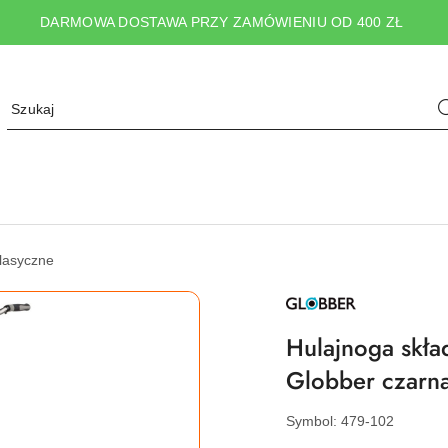
DARMOWA DOSTAWA PRZY ZAMÓWIENIU OD 400 ZŁ
klasyczne
NAZWA
PRODUCENTA:
GLOBBER
Hulajnoga skł
Globber czarn
Symbol:
479-102