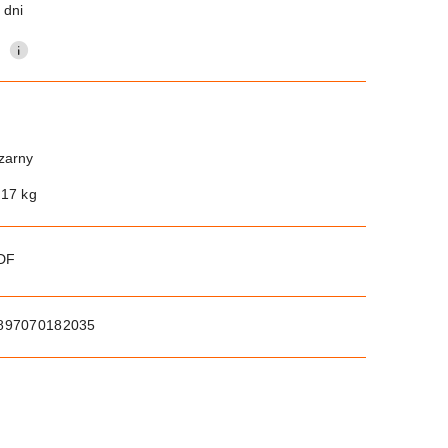
 dni
0
zarny
.17 kg
PDF
897070182035