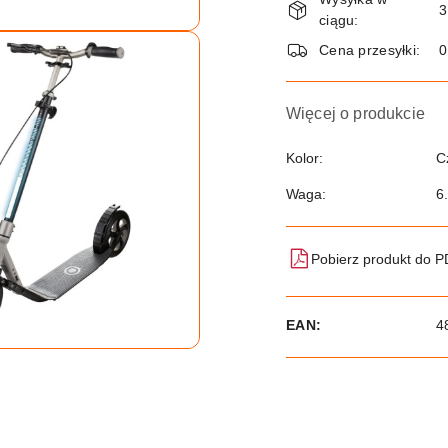
i
3
ciągu:
dostawa
Cena przesyłki:
Więcej o produkcie
Kolor:
C
Waga:
6
Pobierz produkt do 
EAN:
4