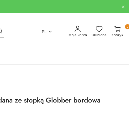
0
PL
Moje konto
Ulubione
Koszyk
adana ze stopką Globber bordowa