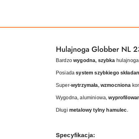
Hulajnoga Globber NL 
Bardzo
wygodna, szybka
hulajnoga
Posiada
system szybkiego składan
Super-
wytrzymała, wzmocniona
kon
Wygodna, aluminiowa,
wyprofilowa
Długi
metalowy tylny hamulec
.
Specyfikacja: