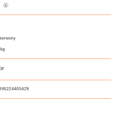
0
zerwony
 kg
PDF
895224405429