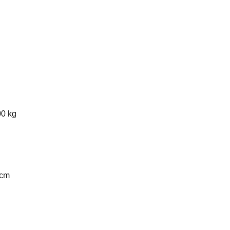
0 kg
 cm