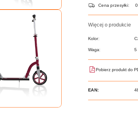
dostawa
Cena przesyłki:
Więcej o produkcie
Kolor:
C
Waga:
5
Pobierz produkt do 
EAN:
4