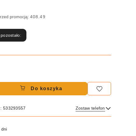
przed promocją:
408.49
 pozostało:
Do koszyka
e: 533293557
Zostaw telefon
Wyślij
 dni